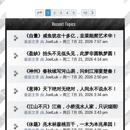
分页：
1
/
10
1
2
3
4
5
10
下一页
…
Recent Topics
《自量》咸鱼犹在十多亿，韭菜能爬艺术华！
最新文章 由
JoelLuk
«
周三 7月 22, 2026 7:57 am
《盈缺》抬头不见低头见，此梦非圆孰梦圆！
最新文章 由
JoelLuk
«
周二 7月 21, 2026 4:14 am
《神州》春秋续写河山易，问剑江湖宴楚秦！
最新文章 由
JoelLuk
«
周一 7月 20, 2026 2:50 pm
《意禅》天下绝对无绝对，人间永不说永不！
最新文章 由
JoelLuk
«
周三 7月 15, 2026 3:34 am
《江山不只》江南，小桥流水人家，只识烟雨!
最新文章 由
JoelLuk
«
周日 7月 05, 2026 3:43 pm
《休题》兆木林森桃百千，一木为本兆果因！