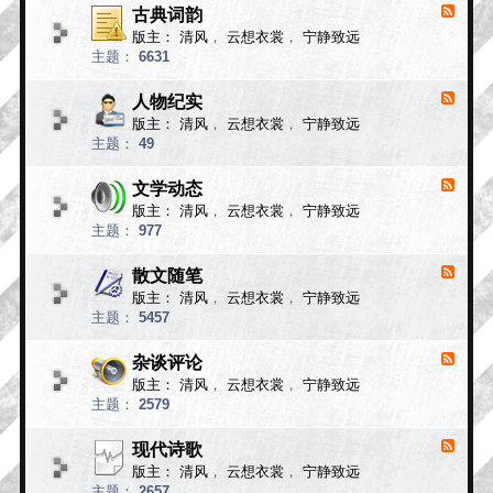
小
古典词韵
F
说
e
版主：
清风
，
云想衣裳
，
宁静致远
e
故
主题：
6631
d
事
-
古
人物纪实
F
典
e
版主：
清风
，
云想衣裳
，
宁静致远
e
词
主题：
49
d
韵
-
人
文学动态
F
物
e
版主：
清风
，
云想衣裳
，
宁静致远
e
纪
主题：
977
d
实
-
文
散文随笔
F
学
e
版主：
清风
，
云想衣裳
，
宁静致远
e
动
主题：
5457
d
态
-
散
杂谈评论
F
文
e
版主：
清风
，
云想衣裳
，
宁静致远
e
随
主题：
2579
d
笔
-
杂
现代诗歌
F
谈
e
版主：
清风
，
云想衣裳
，
宁静致远
e
评
主题：
2657