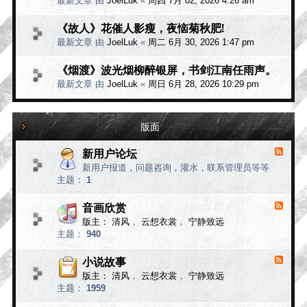
最新文章 由
JoelLuk
«
周四 7月 02, 2026 4:26 am
《故人》花催人影瘦，夜恼菊秋肥!
最新文章 由
JoelLuk
«
周二 6月 30, 2026 1:47 pm
《烟渡》波光烟柳醉银屏，书剑江南任雨声。
最新文章 由
JoelLuk
«
周日 6月 28, 2026 10:29 pm
版面
新用户论坛
F
e
新用户报道，问题咨询，灌水，联系管理员等等
e
主题：
1
d
-
新
音画欣赏
F
用
e
版主：
清风
，
云想衣裳
，
宁静致远
e
户
主题：
940
d
论
-
坛
音
小说故事
F
画
e
版主：
清风
，
云想衣裳
，
宁静致远
e
欣
主题：
1959
d
赏
-