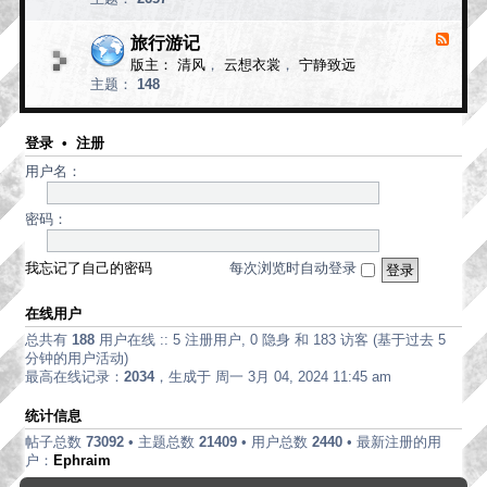
d
论
-
现
旅行游记
F
代
e
版主：
清风
，
云想衣裳
，
宁静致远
e
诗
主题：
148
d
歌
-
旅
行
登录
•
注册
游
用户名：
记
密码：
我忘记了自己的密码
每次浏览时自动登录
在线用户
总共有
188
用户在线 :: 5 注册用户, 0 隐身 和 183 访客 (基于过去 5
分钟的用户活动)
最高在线记录：
2034
，生成于 周一 3月 04, 2024 11:45 am
统计信息
帖子总数
73092
• 主题总数
21409
• 用户总数
2440
• 最新注册的用
户：
Ephraim