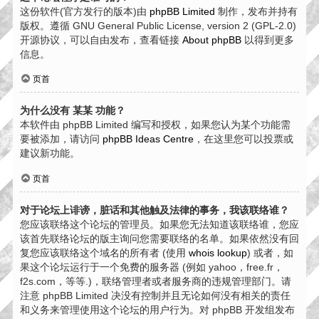
这份软件(官方发行的版本)由
phpBB Limited
制作，发布并持有
版权。遵循 GNU General Public License, version 2 (GPL-2.0)
开源协议，可以自由发布，查看链接
About phpBB
以得到更多
信息。
页首
为什么没有 某某 功能？
本软件由 phpBB Limited 编写和授权，如果您认为某个功能需
要被添加，请访问
phpBB Ideas Centre
，在这里您可以投票或
建议新功能。
页首
对于论坛上诽谤，脏话和其他触及法律的事务，我该联络谁？
您应该联络这个论坛的管理员。如果您无法知道该联络谁，您应
该首先联络论坛的版主询问您需要联络的名单。如果依然没有回
复您应该联络这个域名的所有者 (使用
whois lookup
) 或者，如
果这个论坛运行于一个免费的服务器 (例如 yahoo，free.fr，
f2s.com，等等.)，联络管理者或者服务商的违规管理部门。请
注意 phpBB Limited 决没有控制并且无论如何没有相关的责任
和义务来管理使用这个论坛的用户行为。对 phpBB 开发组发布