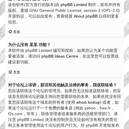
这份软件(官方发行的版本)由
phpBB Limited
制作，发布并持有
版权。遵循 GNU General Public License, version 2 (GPL-2.0)
开源协议，可以自由发布，查看链接
About phpBB
以得到更多
信息。
页首
为什么没有 某某 功能？
本软件由 phpBB Limited 编写和授权，如果您认为某个功能需
要被添加，请访问
phpBB Ideas Centre
，在这里您可以投票或
建议新功能。
页首
对于论坛上诽谤，脏话和其他触及法律的事务，我该联络谁？
您应该联络这个论坛的管理员。如果您无法知道该联络谁，您应
该首先联络论坛的版主询问您需要联络的名单。如果依然没有回
复您应该联络这个域名的所有者 (使用
whois lookup
) 或者，如
果这个论坛运行于一个免费的服务器 (例如 yahoo，free.fr，
f2s.com，等等.)，联络管理者或者服务商的违规管理部门。请
注意 phpBB Limited 决没有控制并且无论如何没有相关的责任
和义务来管理使用这个论坛的用户行为。对 phpBB 开发组发布