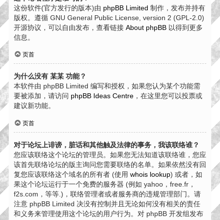
这份软件(官方发行的版本)由
phpBB Limited
制作，发布并持有
版权。遵循 GNU General Public License, version 2 (GPL-2.0)
开源协议，可以自由发布，查看链接
About phpBB
以得到更多
信息。
页首
为什么没有 某某 功能？
本软件由 phpBB Limited 编写和授权，如果您认为某个功能需
要被添加，请访问
phpBB Ideas Centre
，在这里您可以投票或
建议新功能。
页首
对于论坛上诽谤，脏话和其他触及法律的事务，我该联络谁？
您应该联络这个论坛的管理员。如果您无法知道该联络谁，您应
该首先联络论坛的版主询问您需要联络的名单。如果依然没有回
复您应该联络这个域名的所有者 (使用
whois lookup
) 或者，如
果这个论坛运行于一个免费的服务器 (例如 yahoo，free.fr，
f2s.com，等等.)，联络管理者或者服务商的违规管理部门。请
注意 phpBB Limited 决没有控制并且无论如何没有相关的责任
和义务来管理使用这个论坛的用户行为。对 phpBB 开发组发布