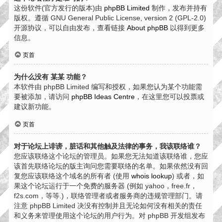
这份软件(官方发行的版本)由
phpBB Limited
制作，发布并持有
版权。遵循 GNU General Public License, version 2 (GPL-2.0)
开源协议，可以自由发布，查看链接
About phpBB
以得到更多
信息。
页首
为什么没有 某某 功能？
本软件由 phpBB Limited 编写和授权，如果您认为某个功能需
要被添加，请访问
phpBB Ideas Centre
，在这里您可以投票或
建议新功能。
页首
对于论坛上诽谤，脏话和其他触及法律的事务，我该联络谁？
您应该联络这个论坛的管理员。如果您无法知道该联络谁，您应
该首先联络论坛的版主询问您需要联络的名单。如果依然没有回
复您应该联络这个域名的所有者 (使用
whois lookup
) 或者，如
果这个论坛运行于一个免费的服务器 (例如 yahoo，free.fr，
f2s.com，等等.)，联络管理者或者服务商的违规管理部门。请
注意 phpBB Limited 决没有控制并且无论如何没有相关的责任
和义务来管理使用这个论坛的用户行为。对 phpBB 开发组发布