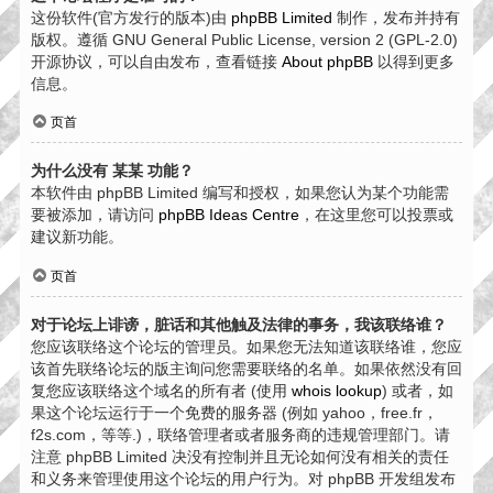
这份软件(官方发行的版本)由
phpBB Limited
制作，发布并持有
版权。遵循 GNU General Public License, version 2 (GPL-2.0)
开源协议，可以自由发布，查看链接
About phpBB
以得到更多
信息。
页首
为什么没有 某某 功能？
本软件由 phpBB Limited 编写和授权，如果您认为某个功能需
要被添加，请访问
phpBB Ideas Centre
，在这里您可以投票或
建议新功能。
页首
对于论坛上诽谤，脏话和其他触及法律的事务，我该联络谁？
您应该联络这个论坛的管理员。如果您无法知道该联络谁，您应
该首先联络论坛的版主询问您需要联络的名单。如果依然没有回
复您应该联络这个域名的所有者 (使用
whois lookup
) 或者，如
果这个论坛运行于一个免费的服务器 (例如 yahoo，free.fr，
f2s.com，等等.)，联络管理者或者服务商的违规管理部门。请
注意 phpBB Limited 决没有控制并且无论如何没有相关的责任
和义务来管理使用这个论坛的用户行为。对 phpBB 开发组发布