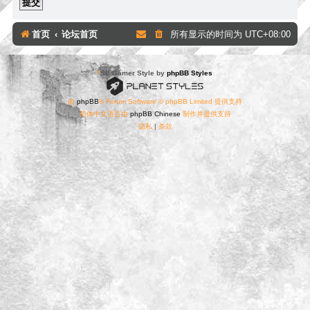
首页
论坛首页
所有显示的时间为
UTC+08:00
*
SE Gamer Style by
phpBB Styles
由
phpBB
® Forum Software © phpBB Limited 提供支持
简体中文语言由
phpBB Chinese
制作并提供支持
隐私
|
条款