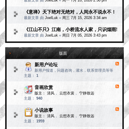
最新文章 由
JoelLuk
«
周一 7月 20, 2026 2:50 pm
《意禅》天下绝对无绝对，人间永不说永不！
最新文章 由
JoelLuk
«
周三 7月 15, 2026 3:34 am
《江山不只》江南，小桥流水人家，只识烟雨!
最新文章 由
JoelLuk
«
周日 7月 05, 2026 3:43 pm
版面
新用户论坛
F
e
新用户报道，问题咨询，灌水，联系管理员等等
e
主题：
1
d
-
新
音画欣赏
F
用
e
版主：
清风
，
云想衣裳
，
宁静致远
e
户
主题：
940
d
论
-
坛
音
小说故事
F
画
e
版主：
清风
，
云想衣裳
，
宁静致远
e
欣
主题：
1959
d
赏
-