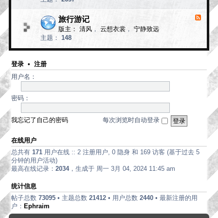
d
论
-
现
旅行游记
F
代
e
版主：
清风
，
云想衣裳
，
宁静致远
e
诗
主题：
148
d
歌
-
旅
行
登录
•
注册
游
用户名：
记
密码：
我忘记了自己的密码
每次浏览时自动登录
在线用户
总共有
171
用户在线 :: 2 注册用户, 0 隐身 和 169 访客 (基于过去 5
分钟的用户活动)
最高在线记录：
2034
，生成于 周一 3月 04, 2024 11:45 am
统计信息
帖子总数
73095
• 主题总数
21412
• 用户总数
2440
• 最新注册的用
户：
Ephraim