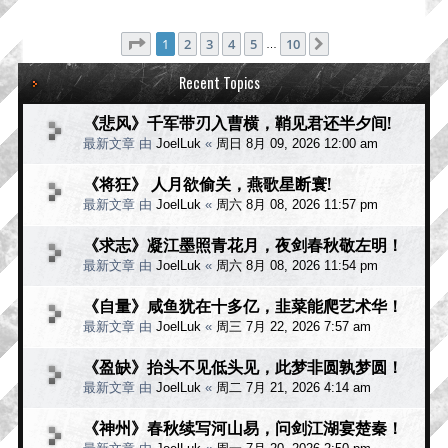
分页：
1
/
10
1
2
3
4
5
10
下一页
…
Recent Topics
《悲风》千军带刃入曹横，鞘见君还半夕间!
最新文章 由
JoelLuk
«
周日 8月 09, 2026 12:00 am
《将狂》 人月欲偷关，燕歌星断寰!
最新文章 由
JoelLuk
«
周六 8月 08, 2026 11:57 pm
《求志》凝江墨照青花月，夜剑春秋敬左明！
最新文章 由
JoelLuk
«
周六 8月 08, 2026 11:54 pm
《自量》咸鱼犹在十多亿，韭菜能爬艺术华！
最新文章 由
JoelLuk
«
周三 7月 22, 2026 7:57 am
《盈缺》抬头不见低头见，此梦非圆孰梦圆！
最新文章 由
JoelLuk
«
周二 7月 21, 2026 4:14 am
《神州》春秋续写河山易，问剑江湖宴楚秦！