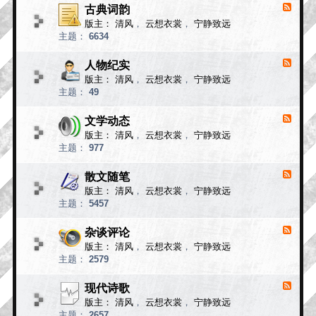
小
古典词韵
F
说
e
版主：
清风
，
云想衣裳
，
宁静致远
e
故
主题：
6634
d
事
-
古
人物纪实
F
典
e
版主：
清风
，
云想衣裳
，
宁静致远
e
词
主题：
49
d
韵
-
人
文学动态
F
物
e
版主：
清风
，
云想衣裳
，
宁静致远
e
纪
主题：
977
d
实
-
文
散文随笔
F
学
e
版主：
清风
，
云想衣裳
，
宁静致远
e
动
主题：
5457
d
态
-
散
杂谈评论
F
文
e
版主：
清风
，
云想衣裳
，
宁静致远
e
随
主题：
2579
d
笔
-
杂
现代诗歌
F
谈
e
版主：
清风
，
云想衣裳
，
宁静致远
e
评
主题：
2657