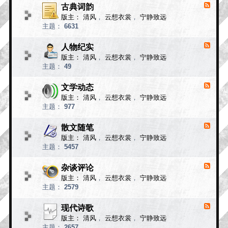
小
古典词韵
F
说
e
版主：
清风
，
云想衣裳
，
宁静致远
e
故
主题：
6631
d
事
-
古
人物纪实
F
典
e
版主：
清风
，
云想衣裳
，
宁静致远
e
词
主题：
49
d
韵
-
人
文学动态
F
物
e
版主：
清风
，
云想衣裳
，
宁静致远
e
纪
主题：
977
d
实
-
文
散文随笔
F
学
e
版主：
清风
，
云想衣裳
，
宁静致远
e
动
主题：
5457
d
态
-
散
杂谈评论
F
文
e
版主：
清风
，
云想衣裳
，
宁静致远
e
随
主题：
2579
d
笔
-
杂
现代诗歌
F
谈
e
版主：
清风
，
云想衣裳
，
宁静致远
e
评
主题：
2657