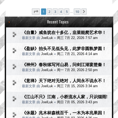
分页：
1
/
10
1
2
3
4
5
10
下一页
…
Recent Topics
《自量》咸鱼犹在十多亿，韭菜能爬艺术华！
最新文章 由
JoelLuk
«
周三 7月 22, 2026 7:57 am
《盈缺》抬头不见低头见，此梦非圆孰梦圆！
最新文章 由
JoelLuk
«
周二 7月 21, 2026 4:14 am
《神州》春秋续写河山易，问剑江湖宴楚秦！
最新文章 由
JoelLuk
«
周一 7月 20, 2026 2:50 pm
《意禅》天下绝对无绝对，人间永不说永不！
最新文章 由
JoelLuk
«
周三 7月 15, 2026 3:34 am
《江山不只》江南，小桥流水人家，只识烟雨!
最新文章 由
JoelLuk
«
周日 7月 05, 2026 3:43 pm
《休题》兆木林森桃百千，一木为本兆果因！