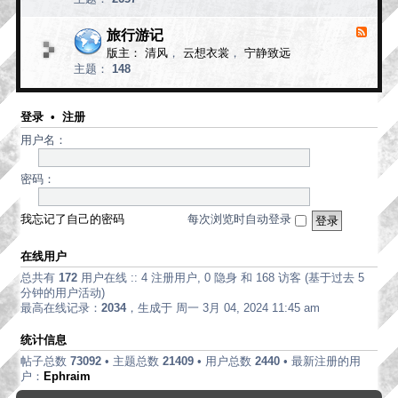
d
论
-
现
旅行游记
F
代
e
版主：
清风
，
云想衣裳
，
宁静致远
e
诗
主题：
148
d
歌
-
旅
行
登录
•
注册
游
用户名：
记
密码：
我忘记了自己的密码
每次浏览时自动登录
在线用户
总共有
172
用户在线 :: 4 注册用户, 0 隐身 和 168 访客 (基于过去 5
分钟的用户活动)
最高在线记录：
2034
，生成于 周一 3月 04, 2024 11:45 am
统计信息
帖子总数
73092
• 主题总数
21409
• 用户总数
2440
• 最新注册的用
户：
Ephraim