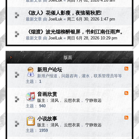
最新文章 由
JoelLuk
«
周四 7月 02, 2026 4:26 am
《故人》花催人影瘦，夜恼菊秋肥!
最新文章 由
JoelLuk
«
周二 6月 30, 2026 1:47 pm
《烟渡》波光烟柳醉银屏，书剑江南任雨声。
最新文章 由
JoelLuk
«
周日 6月 28, 2026 10:29 pm
版面
新用户论坛
F
e
新用户报道，问题咨询，灌水，联系管理员等等
e
主题：
1
d
-
新
音画欣赏
F
用
e
版主：
清风
，
云想衣裳
，
宁静致远
e
户
主题：
940
d
论
-
坛
音
小说故事
F
画
e
版主：
清风
，
云想衣裳
，
宁静致远
e
欣
主题：
1959
d
赏
-