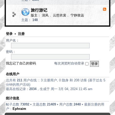
d
论
-
现
旅行游记
F
代
e
版主：
清风
，
云想衣裳
，
宁静致远
e
诗
主题：
148
d
歌
-
旅
行
登录
•
注册
游
用户名：
记
密码：
我忘记了自己的密码
每次浏览时自动登录
在线用户
总共有
211
用户在线 :: 3 注册用户, 0 隐身 和 208 访客 (基于过去 5
分钟的用户活动)
最高在线记录：
2034
，生成于 周一 3月 04, 2024 11:45 am
统计信息
帖子总数
73092
• 主题总数
21409
• 用户总数
2440
• 最新注册的用
户：
Ephraim