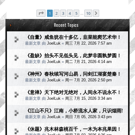
分页：
1
/
10
1
2
3
4
5
10
下一页
…
Recent Topics
《自量》咸鱼犹在十多亿，韭菜能爬艺术华！
最新文章 由
JoelLuk
«
周三 7月 22, 2026 7:57 am
《盈缺》抬头不见低头见，此梦非圆孰梦圆！
最新文章 由
JoelLuk
«
周二 7月 21, 2026 4:14 am
《神州》春秋续写河山易，问剑江湖宴楚秦！
最新文章 由
JoelLuk
«
周一 7月 20, 2026 2:50 pm
《意禅》天下绝对无绝对，人间永不说永不！
最新文章 由
JoelLuk
«
周三 7月 15, 2026 3:34 am
《江山不只》江南，小桥流水人家，只识烟雨!
最新文章 由
JoelLuk
«
周日 7月 05, 2026 3:43 pm
《休题》兆木林森桃百千，一木为本兆果因！