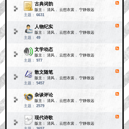
小
古典词韵
F
说
e
版主：
清风
，
云想衣裳
，
宁静致远
e
故
主题：
6631
d
事
-
古
人物纪实
F
典
e
版主：
清风
，
云想衣裳
，
宁静致远
e
词
主题：
49
d
韵
-
人
文学动态
F
物
e
版主：
清风
，
云想衣裳
，
宁静致远
e
纪
主题：
977
d
实
-
文
散文随笔
F
学
e
版主：
清风
，
云想衣裳
，
宁静致远
e
动
主题：
5457
d
态
-
散
杂谈评论
F
文
e
版主：
清风
，
云想衣裳
，
宁静致远
e
随
主题：
2579
d
笔
-
杂
现代诗歌
F
谈
e
版主：
清风
，
云想衣裳
，
宁静致远
e
评
主题：
2657