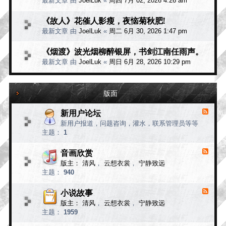
最新文章 由
JoelLuk
«
周四 7月 02, 2026 4:26 am
《故人》花催人影瘦，夜恼菊秋肥!
最新文章 由
JoelLuk
«
周二 6月 30, 2026 1:47 pm
《烟渡》波光烟柳醉银屏，书剑江南任雨声。
最新文章 由
JoelLuk
«
周日 6月 28, 2026 10:29 pm
版面
新用户论坛
F
e
新用户报道，问题咨询，灌水，联系管理员等等
e
主题：
1
d
-
新
音画欣赏
F
用
e
版主：
清风
，
云想衣裳
，
宁静致远
e
户
主题：
940
d
论
-
坛
音
小说故事
F
画
e
版主：
清风
，
云想衣裳
，
宁静致远
e
欣
主题：
1959
d
赏
-