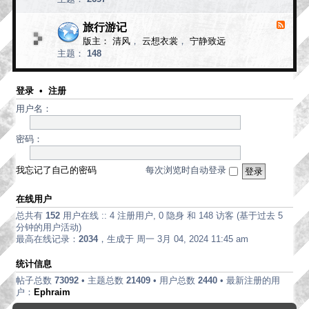
d
论
-
现
旅行游记
F
代
e
版主：
清风
，
云想衣裳
，
宁静致远
e
诗
主题：
148
d
歌
-
旅
行
登录
•
注册
游
用户名：
记
密码：
我忘记了自己的密码
每次浏览时自动登录
在线用户
总共有
152
用户在线 :: 4 注册用户, 0 隐身 和 148 访客 (基于过去 5
分钟的用户活动)
最高在线记录：
2034
，生成于 周一 3月 04, 2024 11:45 am
统计信息
帖子总数
73092
• 主题总数
21409
• 用户总数
2440
• 最新注册的用
户：
Ephraim