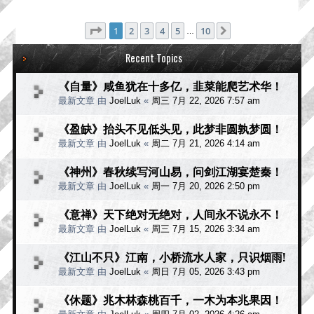
分页：
1
/
10
1
2
3
4
5
10
下一页
…
Recent Topics
《自量》咸鱼犹在十多亿，韭菜能爬艺术华！
最新文章 由
JoelLuk
«
周三 7月 22, 2026 7:57 am
《盈缺》抬头不见低头见，此梦非圆孰梦圆！
最新文章 由
JoelLuk
«
周二 7月 21, 2026 4:14 am
《神州》春秋续写河山易，问剑江湖宴楚秦！
最新文章 由
JoelLuk
«
周一 7月 20, 2026 2:50 pm
《意禅》天下绝对无绝对，人间永不说永不！
最新文章 由
JoelLuk
«
周三 7月 15, 2026 3:34 am
《江山不只》江南，小桥流水人家，只识烟雨!
最新文章 由
JoelLuk
«
周日 7月 05, 2026 3:43 pm
《休题》兆木林森桃百千，一木为本兆果因！