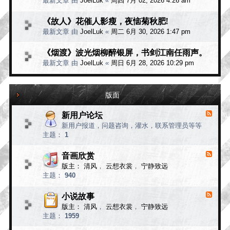
最新文章 由
JoelLuk
«
周四 7月 02, 2026 4:26 am
《故人》花催人影瘦，夜恼菊秋肥!
最新文章 由
JoelLuk
«
周二 6月 30, 2026 1:47 pm
《烟渡》波光烟柳醉银屏，书剑江南任雨声。
最新文章 由
JoelLuk
«
周日 6月 28, 2026 10:29 pm
版面
新用户论坛
F
e
新用户报道，问题咨询，灌水，联系管理员等等
e
主题：
1
d
-
新
音画欣赏
F
用
e
版主：
清风
，
云想衣裳
，
宁静致远
e
户
主题：
940
d
论
-
坛
音
小说故事
F
画
e
版主：
清风
，
云想衣裳
，
宁静致远
e
欣
主题：
1959
d
赏
-