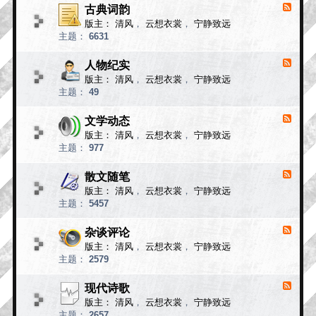
小
古典词韵
F
说
e
版主：
清风
，
云想衣裳
，
宁静致远
e
故
主题：
6631
d
事
-
古
人物纪实
F
典
e
版主：
清风
，
云想衣裳
，
宁静致远
e
词
主题：
49
d
韵
-
人
文学动态
F
物
e
版主：
清风
，
云想衣裳
，
宁静致远
e
纪
主题：
977
d
实
-
文
散文随笔
F
学
e
版主：
清风
，
云想衣裳
，
宁静致远
e
动
主题：
5457
d
态
-
散
杂谈评论
F
文
e
版主：
清风
，
云想衣裳
，
宁静致远
e
随
主题：
2579
d
笔
-
杂
现代诗歌
F
谈
e
版主：
清风
，
云想衣裳
，
宁静致远
e
评
主题：
2657