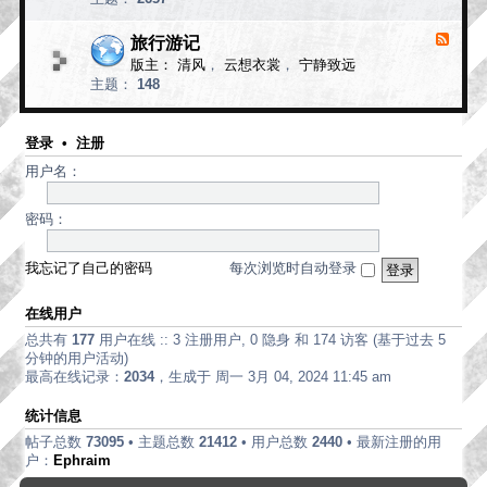
d
论
-
现
旅行游记
F
代
e
版主：
清风
，
云想衣裳
，
宁静致远
e
诗
主题：
148
d
歌
-
旅
行
登录
•
注册
游
用户名：
记
密码：
我忘记了自己的密码
每次浏览时自动登录
在线用户
总共有
177
用户在线 :: 3 注册用户, 0 隐身 和 174 访客 (基于过去 5
分钟的用户活动)
最高在线记录：
2034
，生成于 周一 3月 04, 2024 11:45 am
统计信息
帖子总数
73095
• 主题总数
21412
• 用户总数
2440
• 最新注册的用
户：
Ephraim