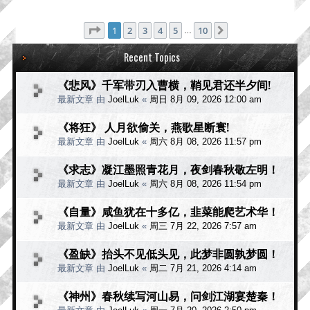
分页：
1
/
10
1
2
3
4
5
10
下一页
…
Recent Topics
《悲风》千军带刃入曹横，鞘见君还半夕间!
最新文章 由
JoelLuk
«
周日 8月 09, 2026 12:00 am
《将狂》 人月欲偷关，燕歌星断寰!
最新文章 由
JoelLuk
«
周六 8月 08, 2026 11:57 pm
《求志》凝江墨照青花月，夜剑春秋敬左明！
最新文章 由
JoelLuk
«
周六 8月 08, 2026 11:54 pm
《自量》咸鱼犹在十多亿，韭菜能爬艺术华！
最新文章 由
JoelLuk
«
周三 7月 22, 2026 7:57 am
《盈缺》抬头不见低头见，此梦非圆孰梦圆！
最新文章 由
JoelLuk
«
周二 7月 21, 2026 4:14 am
《神州》春秋续写河山易，问剑江湖宴楚秦！