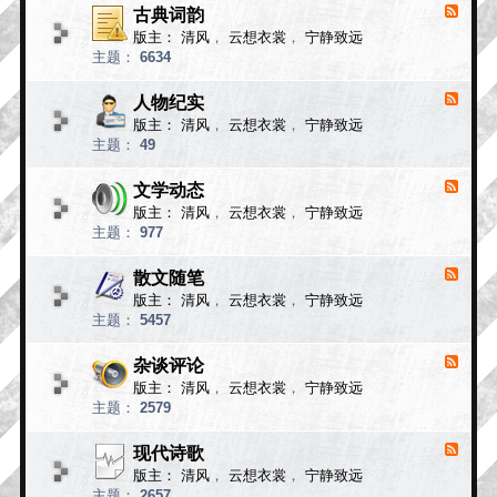
小
古典词韵
F
说
e
版主：
清风
，
云想衣裳
，
宁静致远
e
故
主题：
6634
d
事
-
古
人物纪实
F
典
e
版主：
清风
，
云想衣裳
，
宁静致远
e
词
主题：
49
d
韵
-
人
文学动态
F
物
e
版主：
清风
，
云想衣裳
，
宁静致远
e
纪
主题：
977
d
实
-
文
散文随笔
F
学
e
版主：
清风
，
云想衣裳
，
宁静致远
e
动
主题：
5457
d
态
-
散
杂谈评论
F
文
e
版主：
清风
，
云想衣裳
，
宁静致远
e
随
主题：
2579
d
笔
-
杂
现代诗歌
F
谈
e
版主：
清风
，
云想衣裳
，
宁静致远
e
评
主题：
2657