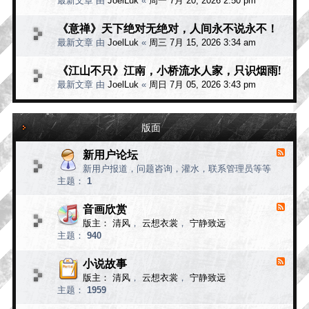
最新文章 由
JoelLuk
«
周一 7月 20, 2026 2:50 pm
《意禅》天下绝对无绝对，人间永不说永不！
最新文章 由
JoelLuk
«
周三 7月 15, 2026 3:34 am
《江山不只》江南，小桥流水人家，只识烟雨!
最新文章 由
JoelLuk
«
周日 7月 05, 2026 3:43 pm
版面
新用户论坛
F
e
新用户报道，问题咨询，灌水，联系管理员等等
e
主题：
1
d
-
新
音画欣赏
F
用
e
版主：
清风
，
云想衣裳
，
宁静致远
e
户
主题：
940
d
论
-
坛
音
小说故事
F
画
e
版主：
清风
，
云想衣裳
，
宁静致远
e
欣
主题：
1959
d
赏
-