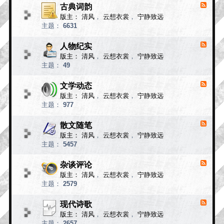
小
古典词韵
F
说
e
版主：
清风
，
云想衣裳
，
宁静致远
e
故
主题：
6631
d
事
-
古
人物纪实
F
典
e
版主：
清风
，
云想衣裳
，
宁静致远
e
词
主题：
49
d
韵
-
人
文学动态
F
物
e
版主：
清风
，
云想衣裳
，
宁静致远
e
纪
主题：
977
d
实
-
文
散文随笔
F
学
e
版主：
清风
，
云想衣裳
，
宁静致远
e
动
主题：
5457
d
态
-
散
杂谈评论
F
文
e
版主：
清风
，
云想衣裳
，
宁静致远
e
随
主题：
2579
d
笔
-
杂
现代诗歌
F
谈
e
版主：
清风
，
云想衣裳
，
宁静致远
e
评
主题：
2657