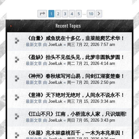
分页：
1
/
10
1
2
3
4
5
10
下一页
…
Recent Topics
《自量》咸鱼犹在十多亿，韭菜能爬艺术华！
最新文章 由
JoelLuk
«
周三 7月 22, 2026 7:57 am
《盈缺》抬头不见低头见，此梦非圆孰梦圆！
最新文章 由
JoelLuk
«
周二 7月 21, 2026 4:14 am
《神州》春秋续写河山易，问剑江湖宴楚秦！
最新文章 由
JoelLuk
«
周一 7月 20, 2026 2:50 pm
《意禅》天下绝对无绝对，人间永不说永不！
最新文章 由
JoelLuk
«
周三 7月 15, 2026 3:34 am
《江山不只》江南，小桥流水人家，只识烟雨!
最新文章 由
JoelLuk
«
周日 7月 05, 2026 3:43 pm
《休题》兆木林森桃百千，一木为本兆果因！