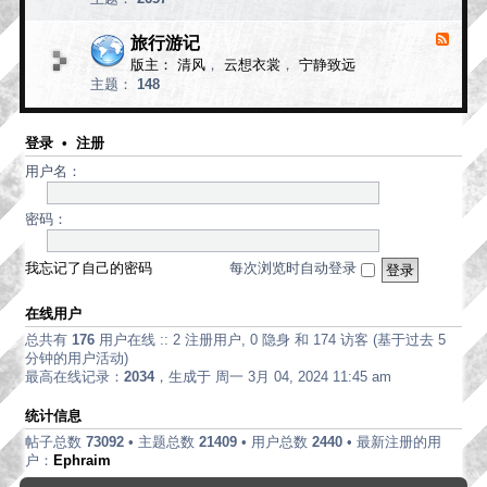
d
论
-
现
旅行游记
F
代
e
版主：
清风
，
云想衣裳
，
宁静致远
e
诗
主题：
148
d
歌
-
旅
行
登录
•
注册
游
用户名：
记
密码：
我忘记了自己的密码
每次浏览时自动登录
在线用户
总共有
176
用户在线 :: 2 注册用户, 0 隐身 和 174 访客 (基于过去 5
分钟的用户活动)
最高在线记录：
2034
，生成于 周一 3月 04, 2024 11:45 am
统计信息
帖子总数
73092
• 主题总数
21409
• 用户总数
2440
• 最新注册的用
户：
Ephraim