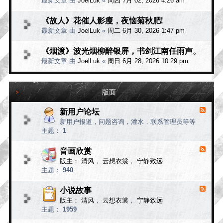
最新文章 由
JoelLuk
«
周四 7月 02, 2026 4:26 am
《故人》花催人影瘦，夜恼菊秋肥!
最新文章 由
JoelLuk
«
周二 6月 30, 2026 1:47 pm
《烟渡》波光烟柳醉银屏，书剑江南任雨声。
最新文章 由
JoelLuk
«
周日 6月 28, 2026 10:29 pm
版面
新用户论坛
F
e
新用户报道，问题咨询，灌水，联系管理员等等
e
主题：
1
d
-
新
音画欣赏
F
用
e
版主：
清风
，
云想衣裳
，
宁静致远
e
户
主题：
940
d
论
-
坛
音
小说故事
F
画
e
版主：
清风
，
云想衣裳
，
宁静致远
e
欣
主题：
1959
d
赏
-