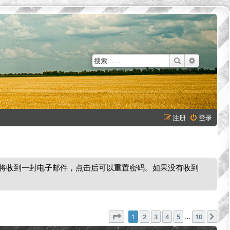
搜索
高级搜索
注册
登录
将收到一封电子邮件，点击后可以重置密码。如果没有收到
分页：
1
/
10
1
2
3
4
5
10
下
…