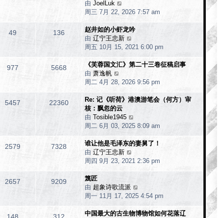
由
JoelLuk
查
子
周三 7月 22, 2026 7:57 am
看
最
赵井如的小虾龙吟
新
49
136
由
辽宁王忠新
帖
查
周五 10月 15, 2021 6:00 pm
子
看
最
《芙蓉国文汇》第二十三卷征稿启事
新
977
5668
由
萧逸帆
查
帖
周二 4月 28, 2026 9:56 pm
看
子
最
Re: 记《听荷》港澳游笔会（何方）审
新
5457
22360
核：飘忽的云
帖
由
Tosible1945
子
查
周二 6月 03, 2025 8:09 am
看
最
谁让他是毛泽东的妻舅了！
新
2579
7328
由
辽宁王忠新
查
帖
周四 9月 23, 2021 2:36 pm
看
子
最
篾匠
新
2657
9209
由
超象诗歌流派
帖
查
周一 11月 17, 2025 4:54 pm
子
看
最
中国最大的古生物博物馆如何花落辽
新
148
312