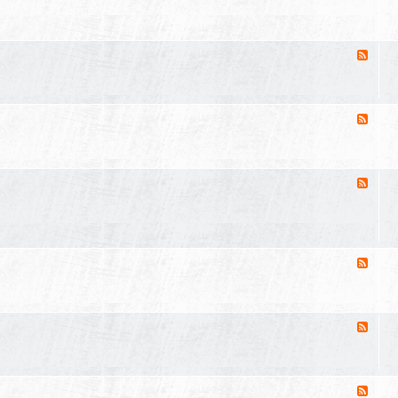
e
故
d
事
-
古
F
典
e
词
e
韵
d
-
F
人
e
物
e
纪
d
实
-
F
文
e
学
e
动
d
态
-
散
F
文
e
随
e
笔
d
-
F
杂
e
谈
e
评
d
论
-
F
现