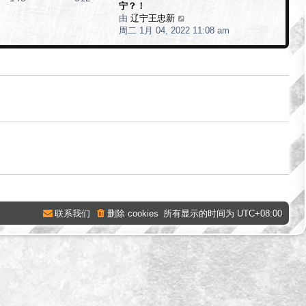
宁？！
帖
由
辽宁王忠新
查
子
周二 1月 04, 2022 11:08 am
看
最
新
帖
子
联系我们
删除 cookies
所有显示的时间为
UTC+08:00