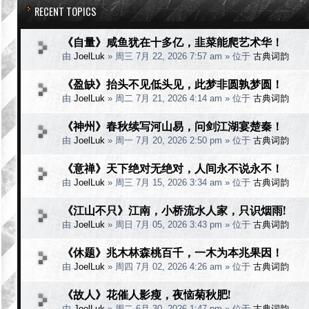
RECENT TOPICS
《自量》咸鱼犹在十多亿，韭菜能爬艺术华！
由
JoelLuk
» 周三 7月 22, 2026 7:57 am » 位于
古典词韵
《盈缺》抬头不见低头见，此梦非圆孰梦圆！
由
JoelLuk
» 周二 7月 21, 2026 4:14 am » 位于
古典词韵
《神州》春秋续写河山易，问剑江湖宴楚秦！
由
JoelLuk
» 周一 7月 20, 2026 2:50 pm » 位于
古典词韵
《意禅》天下绝对无绝对，人间永不说永不！
由
JoelLuk
» 周三 7月 15, 2026 3:34 am » 位于
古典词韵
《江山不只》江南，小桥流水人家，只识烟雨!
由
JoelLuk
» 周日 7月 05, 2026 3:43 pm » 位于
古典词韵
《休题》兆木林森桃百千，一木为本兆果因！
由
JoelLuk
» 周四 7月 02, 2026 4:26 am » 位于
古典词韵
《故人》花催人影瘦，夜恼菊秋肥!
由
JoelLuk
» 周二 6月 30, 2026 1:47 pm » 位于
古典词韵