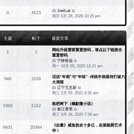
由
JoelLuk
0
4523
周日 6月 28, 2026 10:29 pm
主题
帖子
最新文章
网站升级需要重置密码，请点以下链接击
1
1
重置密码
由
宁静致远
查
周一 10月 05, 2020 12:21 am
看
最
话说“年画”与“年味” -传统年画亟待打破六
新
940
2538
大局限
帖
由
辽宁王忠新
子
查
周三 2月 03, 2021 9:31 am
看
最
枇杷树下（幽默微小说）
新
1959
5152
由
春江青苇
查
帖
周三 9月 16, 2020 7:39 am
看
子
最
《自量》咸鱼犹在十多亿，韭菜能爬艺术
新
6631
20384
华！
帖