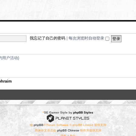
e
代
e
诗
d
歌
-
旅
行
游
记
我忘记了自己的密码
|
每次浏览时自动登录
钟的用户活动)
phraim
*
SE Gamer Style by
phpBB Styles
由
phpBB
® Forum Software © phpBB Limited 提供支持
简体中文语言由
phpBB Chinese
制作并提供支持
隐私
|
条款