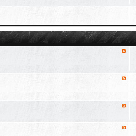
F
e
e
d
-
新
F
用
e
户
e
论
d
坛
-
音
F
画
e
欣
e
赏
d
-
F
小
e
说