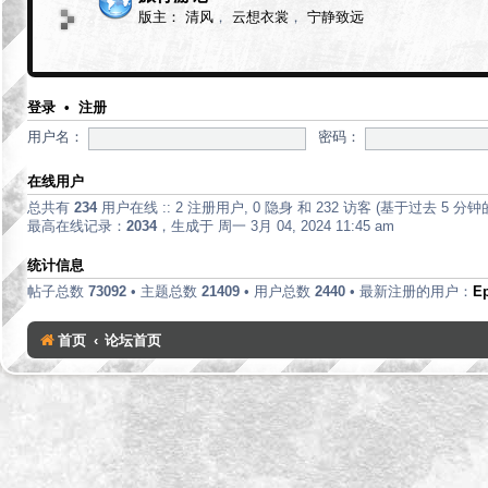
版主：
清风
，
云想衣裳
，
宁静致远
登录
•
注册
用户名：
密码：
在线用户
总共有
234
用户在线 :: 2 注册用户, 0 隐身 和 232 访客 (基于过去 5 分
最高在线记录：
2034
，生成于 周一 3月 04, 2024 11:45 am
统计信息
帖子总数
73092
• 主题总数
21409
• 用户总数
2440
• 最新注册的用户：
E
首页
论坛首页