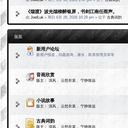
《烟渡》波光烟柳醉银屏，书剑江南任雨声。
由
JoelLuk
» 周日 6月 28, 2026 10:29 pm » 位于
古典词韵
版面
新用户论坛
新用户报道，问题咨询，灌水，联系管理员等等
音画欣赏
版主：
清风
，
云想衣裳
，
宁静致远
小说故事
版主：
清风
，
云想衣裳
，
宁静致远
古典词韵
版主：
清风
，
云想衣裳
，
宁静致远