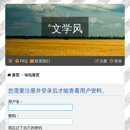
*
文学风
FAQ
联系我们
注册
登录
首页
论坛首页
您需要注册并登录后才能查看用户资料。
用户名：
密码：
我忘记了自己的密码