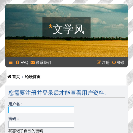
*
文学风
FAQ
联系我们
注册
登录
首页
论坛首页
您需要注册并登录后才能查看用户资料。
用户名：
密码：
我忘记了自己的密码