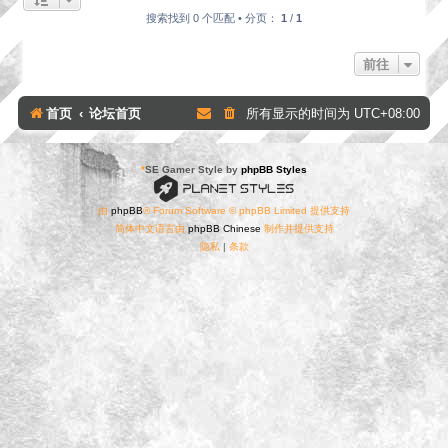
搜索找到 0 个匹配 • 分页：
1
/
1
前往
首页
论坛首页
所有显示的时间为
UTC+08:00
*
SE Gamer Style by
phpBB Styles
由
phpBB
® Forum Software © phpBB Limited 提供支持
简体中文语言由
phpBB Chinese
制作并提供支持
隐私
|
条款