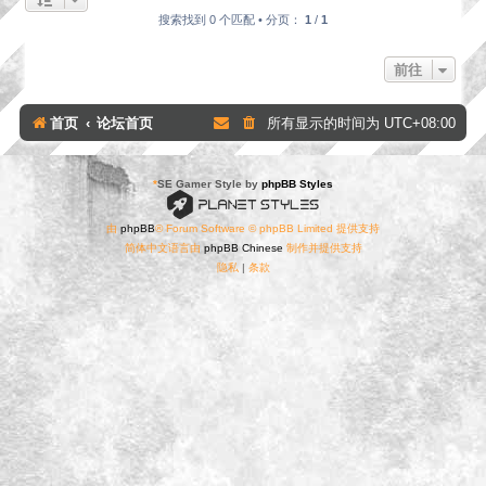
搜索找到 0 个匹配 • 分页：
1
/
1
前往
首页
论坛首页
所有显示的时间为
UTC+08:00
*
SE Gamer Style by
phpBB Styles
由
phpBB
® Forum Software © phpBB Limited 提供支持
简体中文语言由
phpBB Chinese
制作并提供支持
隐私
|
条款