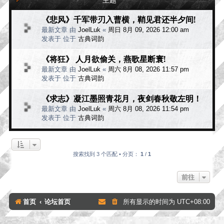
《悲风》千军带刃入曹横，鞘见君还半夕间!
最新文章 由
JoelLuk
«
周日 8月 09, 2026 12:00 am
发表于 位于
古典词韵
《将狂》 人月欲偷关，燕歌星断寰!
最新文章 由
JoelLuk
«
周六 8月 08, 2026 11:57 pm
发表于 位于
古典词韵
《求志》凝江墨照青花月，夜剑春秋敬左明！
最新文章 由
JoelLuk
«
周六 8月 08, 2026 11:54 pm
发表于 位于
古典词韵
搜索找到 3 个匹配 • 分页：
1
/
1
前往
首页
论坛首页
所有显示的时间为
UTC+08:00