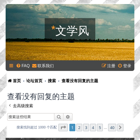
*
文学风
FAQ
联系我们
注册
登录
首页
论坛首页
搜索
查看没有回复的主题
查看没有回复的主题
去高级搜索
搜索
高级搜索
分页：
1
/
40
1
2
3
4
5
40
下一页
搜索找到超过 1000 个匹配
…