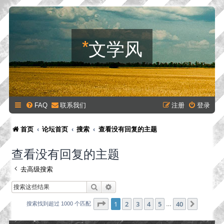
*
文学风
FAQ
联系我们
注册
登录
首页
论坛首页
搜索
查看没有回复的主题
查看没有回复的主题
去高级搜索
搜索
高级搜索
分页：
1
/
40
1
2
3
4
5
40
下一页
搜索找到超过 1000 个匹配
…