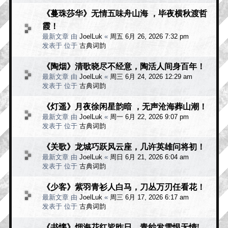
《蔓珠莎华》无情五味舟山海 ，毕夜横秋渡哲
霞！
最新文章 由
JoelLuk
«
周五 6月 26, 2026 7:32 pm
发表于 位于
古典词韵
《陶烟》清歌晓尽不经意，陶活人间身百年！
最新文章 由
JoelLuk
«
周三 6月 24, 2026 12:29 am
发表于 位于
古典词韵
《灯遥》月夜徐闲星韵暗 ，无声沧海葬山潮！
最新文章 由
JoelLuk
«
周一 6月 22, 2026 9:07 pm
发表于 位于
古典词韵
《关歌》龙城巧跃风云座，几许英雄问将初！
最新文章 由
JoelLuk
«
周日 6月 21, 2026 6:04 am
发表于 位于
古典词韵
《少客》紫羽青衫人白马，刀丛万刃任看花！
最新文章 由
JoelLuk
«
周三 6月 17, 2026 6:17 am
发表于 位于
古典词韵
《书懐》烟海花红皆昨日，青纱发雪恨无情!