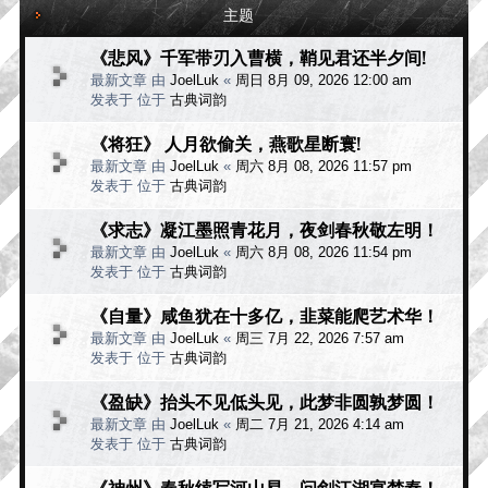
主题
《悲风》千军带刃入曹横，鞘见君还半夕间!
最新文章 由
JoelLuk
«
周日 8月 09, 2026 12:00 am
发表于 位于
古典词韵
《将狂》 人月欲偷关，燕歌星断寰!
最新文章 由
JoelLuk
«
周六 8月 08, 2026 11:57 pm
发表于 位于
古典词韵
《求志》凝江墨照青花月，夜剑春秋敬左明！
最新文章 由
JoelLuk
«
周六 8月 08, 2026 11:54 pm
发表于 位于
古典词韵
《自量》咸鱼犹在十多亿，韭菜能爬艺术华！
最新文章 由
JoelLuk
«
周三 7月 22, 2026 7:57 am
发表于 位于
古典词韵
《盈缺》抬头不见低头见，此梦非圆孰梦圆！
最新文章 由
JoelLuk
«
周二 7月 21, 2026 4:14 am
发表于 位于
古典词韵
《神州》春秋续写河山易，问剑江湖宴楚秦！