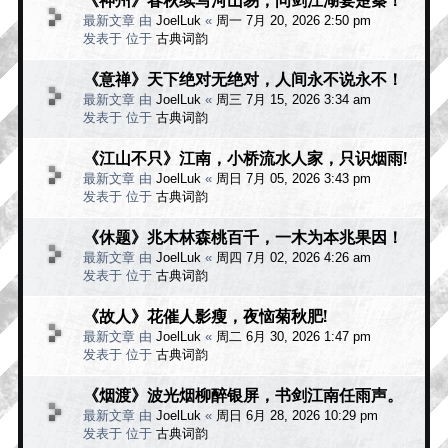
最新文章 由
JoelLuk
«
周一 7月 20, 2026 2:50 pm
发表于 位于
古典词韵
《意禅》天下绝对无绝对，人间永不说永不！
最新文章 由
JoelLuk
«
周三 7月 15, 2026 3:34 am
发表于 位于
古典词韵
《江山不只》江南，小桥流水人家，只识烟雨!
最新文章 由
JoelLuk
«
周日 7月 05, 2026 3:43 pm
发表于 位于
古典词韵
《休题》兆木林森桃百千，一木为本兆果因！
最新文章 由
JoelLuk
«
周四 7月 02, 2026 4:26 am
发表于 位于
古典词韵
《故人》花催人影瘦，夜恼菊秋肥!
最新文章 由
JoelLuk
«
周二 6月 30, 2026 1:47 pm
发表于 位于
古典词韵
《烟渡》波光烟柳醉银屏，书剑江南任雨声。
最新文章 由
JoelLuk
«
周日 6月 28, 2026 10:29 pm
发表于 位于
古典词韵