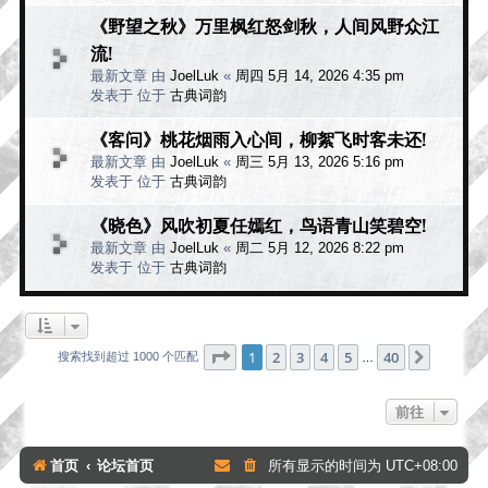
《野望之秋》万里枫红怒剑秋，人间风野众江
流!
最新文章 由
JoelLuk
«
周四 5月 14, 2026 4:35 pm
发表于 位于
古典词韵
《客问》桃花烟雨入心间，柳絮飞时客未还!
最新文章 由
JoelLuk
«
周三 5月 13, 2026 5:16 pm
发表于 位于
古典词韵
《晓色》风吹初夏任嫣红，鸟语青山笑碧空!
最新文章 由
JoelLuk
«
周二 5月 12, 2026 8:22 pm
发表于 位于
古典词韵
分页：
1
/
40
1
2
3
4
5
40
下一页
搜索找到超过 1000 个匹配
…
前往
首页
论坛首页
所有显示的时间为
UTC+08:00