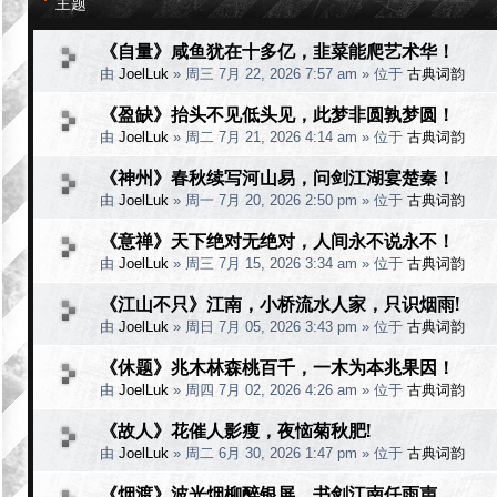
主题
《自量》咸鱼犹在十多亿，韭菜能爬艺术华！
由
JoelLuk
»
周三 7月 22, 2026 7:57 am
» 位于
古典词韵
《盈缺》抬头不见低头见，此梦非圆孰梦圆！
由
JoelLuk
»
周二 7月 21, 2026 4:14 am
» 位于
古典词韵
《神州》春秋续写河山易，问剑江湖宴楚秦！
由
JoelLuk
»
周一 7月 20, 2026 2:50 pm
» 位于
古典词韵
《意禅》天下绝对无绝对，人间永不说永不！
由
JoelLuk
»
周三 7月 15, 2026 3:34 am
» 位于
古典词韵
《江山不只》江南，小桥流水人家，只识烟雨!
由
JoelLuk
»
周日 7月 05, 2026 3:43 pm
» 位于
古典词韵
《休题》兆木林森桃百千，一木为本兆果因！
由
JoelLuk
»
周四 7月 02, 2026 4:26 am
» 位于
古典词韵
《故人》花催人影瘦，夜恼菊秋肥!
由
JoelLuk
»
周二 6月 30, 2026 1:47 pm
» 位于
古典词韵
《烟渡》波光烟柳醉银屏，书剑江南任雨声。