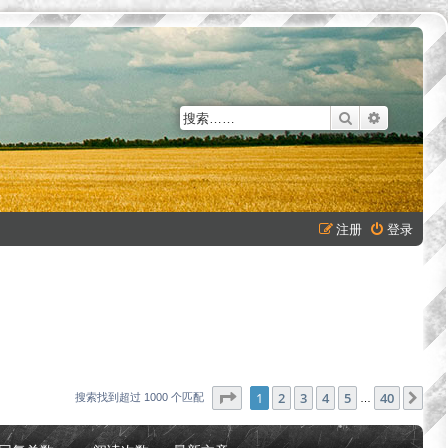
搜索
高级搜索
注册
登录
分页：
1
/
40
1
2
3
4
5
40
下
搜索找到超过 1000 个匹配
…