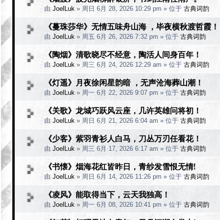
由
JoelLuk
»
周日 6月 28, 2026 10:29 pm
» 位于
古典词韵
《蔓珠莎华》无情五味舟山海 ，毕夜横秋渡哲霞！
由
JoelLuk
»
周五 6月 26, 2026 7:32 pm
» 位于
古典词韵
《陶烟》清歌晓尽不经意，陶活人间身百年！
由
JoelLuk
»
周三 6月 24, 2026 12:29 am
» 位于
古典词韵
《灯遥》月夜徐闲星韵暗 ，无声沧海葬山潮！
由
JoelLuk
»
周一 6月 22, 2026 9:07 pm
» 位于
古典词韵
《关歌》龙城巧跃风云座，几许英雄问将初！
由
JoelLuk
»
周日 6月 21, 2026 6:04 am
» 位于
古典词韵
《少客》紫羽青衫人白马，刀丛万刃任看花！
由
JoelLuk
»
周三 6月 17, 2026 6:17 am
» 位于
古典词韵
《书懐》烟海花红皆昨日，青纱发雪恨无情!
由
JoelLuk
»
周日 6月 14, 2026 11:26 pm
» 位于
古典词韵
《凌风》能取得当下，云天我独高！
由
JoelLuk
»
周一 6月 08, 2026 10:41 pm
» 位于
古典词韵