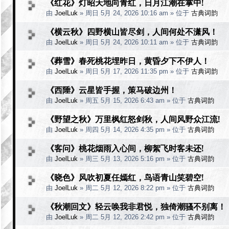
《红花》灯昭天地向青红，日月江潮在掌中!
由
JoelLuk
»
周日 5月 24, 2026 10:16 am
» 位于
古典词韵
《横云秋》四野横山皆尽剑，人间何处不潇风！
由
JoelLuk
»
周日 5月 24, 2026 10:11 am
» 位于
古典词韵
《葬雪》春死桃花埋昨日，黄昏夕下不伊人！
由
JoelLuk
»
周日 5月 17, 2026 11:35 pm
» 位于
古典词韵
《西陲》云星皆手握，策马破边州！
由
JoelLuk
»
周五 5月 15, 2026 6:43 am
» 位于
古典词韵
《野望之秋》万里枫红怒剑秋，人间风野众江流!
由
JoelLuk
»
周四 5月 14, 2026 4:35 pm
» 位于
古典词韵
《客问》桃花烟雨入心间，柳絮飞时客未还!
由
JoelLuk
»
周三 5月 13, 2026 5:16 pm
» 位于
古典词韵
《晓色》风吹初夏任嫣红，鸟语青山笑碧空!
由
JoelLuk
»
周二 5月 12, 2026 8:22 pm
» 位于
古典词韵
《秋潮回文》轻云唤我非君悦，独倚潮骚不别离！
由
JoelLuk
»
周二 5月 12, 2026 2:42 pm
» 位于
古典词韵