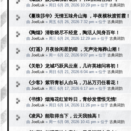
由
JoelLuk
»
周日 6月 28, 2026 10:29 pm
» 位于
古典词韵
《蔓珠莎华》无情五味舟山海 ，毕夜横秋渡哲霞！
由
JoelLuk
»
周五 6月 26, 2026 7:32 pm
» 位于
古典词韵
《陶烟》清歌晓尽不经意，陶活人间身百年！
由
JoelLuk
»
周三 6月 24, 2026 12:29 am
» 位于
古典词韵
《灯遥》月夜徐闲星韵暗 ，无声沧海葬山潮！
由
JoelLuk
»
周一 6月 22, 2026 9:07 pm
» 位于
古典词韵
《关歌》龙城巧跃风云座，几许英雄问将初！
由
JoelLuk
»
周日 6月 21, 2026 6:04 am
» 位于
古典词韵
《少客》紫羽青衫人白马，刀丛万刃任看花！
由
JoelLuk
»
周三 6月 17, 2026 6:17 am
» 位于
古典词韵
《书懐》烟海花红皆昨日，青纱发雪恨无情!
由
JoelLuk
»
周日 6月 14, 2026 11:26 pm
» 位于
古典词韵
《凌风》能取得当下，云天我独高！
由
JoelLuk
»
周一 6月 08, 2026 10:41 pm
» 位于
古典词韵