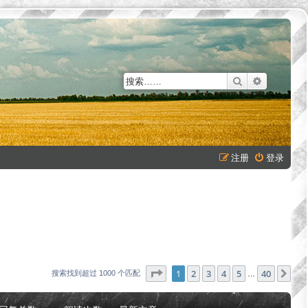
搜索
高级搜索
注册
登录
分页：
1
/
40
1
2
3
4
5
40
下
搜索找到超过 1000 个匹配
…