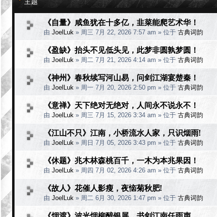
主题
《自量》咸鱼犹在十多亿，韭菜能爬艺术华！
由
JoelLuk
»
周三 7月 22, 2026 7:57 am
» 位于
古典词韵
《盈缺》抬头不见低头见，此梦非圆孰梦圆！
由
JoelLuk
»
周二 7月 21, 2026 4:14 am
» 位于
古典词韵
《神州》春秋续写河山易，问剑江湖宴楚秦！
由
JoelLuk
»
周一 7月 20, 2026 2:50 pm
» 位于
古典词韵
《意禅》天下绝对无绝对，人间永不说永不！
由
JoelLuk
»
周三 7月 15, 2026 3:34 am
» 位于
古典词韵
《江山不只》江南，小桥流水人家，只识烟雨!
由
JoelLuk
»
周日 7月 05, 2026 3:43 pm
» 位于
古典词韵
《休题》兆木林森桃百千，一木为本兆果因！
由
JoelLuk
»
周四 7月 02, 2026 4:26 am
» 位于
古典词韵
《故人》花催人影瘦，夜恼菊秋肥!
由
JoelLuk
»
周二 6月 30, 2026 1:47 pm
» 位于
古典词韵
《烟渡》波光烟柳醉银屏，书剑江南任雨声。