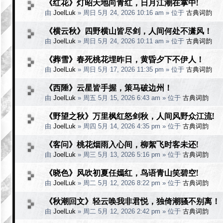
《红花》灯昭天地向青红，日月江潮在掌中!
由
JoelLuk
»
周日 5月 24, 2026 10:16 am
» 位于
古典词韵
《横云秋》四野横山皆尽剑，人间何处不潇风！
由
JoelLuk
»
周日 5月 24, 2026 10:11 am
» 位于
古典词韵
《葬雪》春死桃花埋昨日，黄昏夕下不伊人！
由
JoelLuk
»
周日 5月 17, 2026 11:35 pm
» 位于
古典词韵
《西陲》云星皆手握，策马破边州！
由
JoelLuk
»
周五 5月 15, 2026 6:43 am
» 位于
古典词韵
《野望之秋》万里枫红怒剑秋，人间风野众江流!
由
JoelLuk
»
周四 5月 14, 2026 4:35 pm
» 位于
古典词韵
《客问》桃花烟雨入心间，柳絮飞时客未还!
由
JoelLuk
»
周三 5月 13, 2026 5:16 pm
» 位于
古典词韵
《晓色》风吹初夏任嫣红，鸟语青山笑碧空!
由
JoelLuk
»
周二 5月 12, 2026 8:22 pm
» 位于
古典词韵
《秋潮回文》轻云唤我非君悦，独倚潮骚不别离！
由
JoelLuk
»
周二 5月 12, 2026 2:42 pm
» 位于
古典词韵