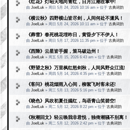
《红花》灯昭天地向青红，日月江潮在掌中!
由
JoelLuk
»
周日 5月 24, 2026 10:16 am
» 位于
古典词韵
《横云秋》四野横山皆尽剑，人间何处不潇风！
由
JoelLuk
»
周日 5月 24, 2026 10:11 am
» 位于
古典词韵
《葬雪》春死桃花埋昨日，黄昏夕下不伊人！
由
JoelLuk
»
周日 5月 17, 2026 11:35 pm
» 位于
古典词韵
《西陲》云星皆手握，策马破边州！
由
JoelLuk
»
周五 5月 15, 2026 6:43 am
» 位于
古典词韵
《野望之秋》万里枫红怒剑秋，人间风野众江流!
由
JoelLuk
»
周四 5月 14, 2026 4:35 pm
» 位于
古典词韵
《客问》桃花烟雨入心间，柳絮飞时客未还!
由
JoelLuk
»
周三 5月 13, 2026 5:16 pm
» 位于
古典词韵
《晓色》风吹初夏任嫣红，鸟语青山笑碧空!
由
JoelLuk
»
周二 5月 12, 2026 8:22 pm
» 位于
古典词韵
《秋潮回文》轻云唤我非君悦，独倚潮骚不别离！
由
JoelLuk
»
周二 5月 12, 2026 2:42 pm
» 位于
古典词韵