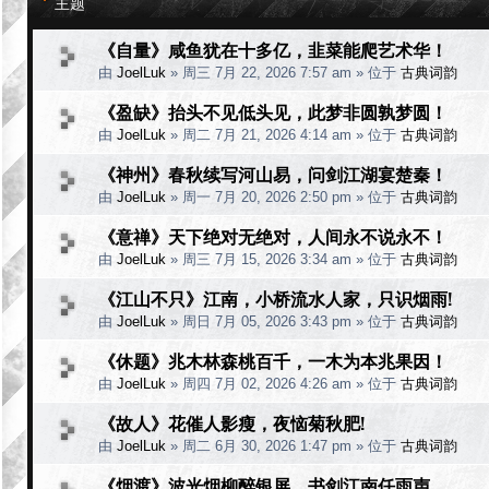
主题
《自量》咸鱼犹在十多亿，韭菜能爬艺术华！
由
JoelLuk
»
周三 7月 22, 2026 7:57 am
» 位于
古典词韵
《盈缺》抬头不见低头见，此梦非圆孰梦圆！
由
JoelLuk
»
周二 7月 21, 2026 4:14 am
» 位于
古典词韵
《神州》春秋续写河山易，问剑江湖宴楚秦！
由
JoelLuk
»
周一 7月 20, 2026 2:50 pm
» 位于
古典词韵
《意禅》天下绝对无绝对，人间永不说永不！
由
JoelLuk
»
周三 7月 15, 2026 3:34 am
» 位于
古典词韵
《江山不只》江南，小桥流水人家，只识烟雨!
由
JoelLuk
»
周日 7月 05, 2026 3:43 pm
» 位于
古典词韵
《休题》兆木林森桃百千，一木为本兆果因！
由
JoelLuk
»
周四 7月 02, 2026 4:26 am
» 位于
古典词韵
《故人》花催人影瘦，夜恼菊秋肥!
由
JoelLuk
»
周二 6月 30, 2026 1:47 pm
» 位于
古典词韵
《烟渡》波光烟柳醉银屏，书剑江南任雨声。