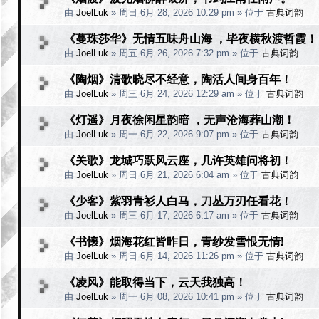
由
JoelLuk
»
周日 6月 28, 2026 10:29 pm
» 位于
古典词韵
《蔓珠莎华》无情五味舟山海 ，毕夜横秋渡哲霞！
由
JoelLuk
»
周五 6月 26, 2026 7:32 pm
» 位于
古典词韵
《陶烟》清歌晓尽不经意，陶活人间身百年！
由
JoelLuk
»
周三 6月 24, 2026 12:29 am
» 位于
古典词韵
《灯遥》月夜徐闲星韵暗 ，无声沧海葬山潮！
由
JoelLuk
»
周一 6月 22, 2026 9:07 pm
» 位于
古典词韵
《关歌》龙城巧跃风云座，几许英雄问将初！
由
JoelLuk
»
周日 6月 21, 2026 6:04 am
» 位于
古典词韵
《少客》紫羽青衫人白马，刀丛万刃任看花！
由
JoelLuk
»
周三 6月 17, 2026 6:17 am
» 位于
古典词韵
《书懐》烟海花红皆昨日，青纱发雪恨无情!
由
JoelLuk
»
周日 6月 14, 2026 11:26 pm
» 位于
古典词韵
《凌风》能取得当下，云天我独高！
由
JoelLuk
»
周一 6月 08, 2026 10:41 pm
» 位于
古典词韵