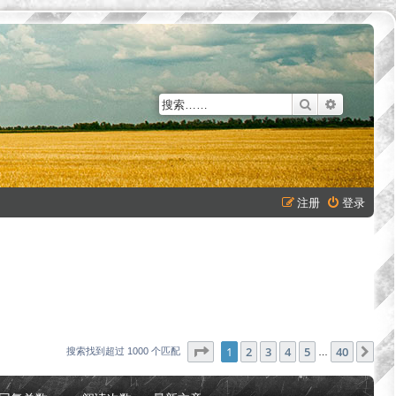
搜索
高级搜索
注册
登录
分页：
1
/
40
1
2
3
4
5
40
下
搜索找到超过 1000 个匹配
…