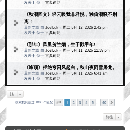
发表于 位于
古典词韵
《秋潮回文》轻云唤我非君悦，独倚潮骚不别
离！
最新文章 由
JoelLuk
«
周二 5月 12, 2026 2:42 pm
发表于 位于
古典词韵
《那年》风里贺兰烟，生于戮甲年!
最新文章 由
JoelLuk
«
周一 5月 11, 2026 11:39 pm
发表于 位于
古典词韵
《峰顶》径绝穹囚风起白，秋山夜雨雪屠龙。
最新文章 由
JoelLuk
«
周一 5月 11, 2026 6:41 am
发表于 位于
古典词韵
分页：
1
/
40
1
2
3
4
5
40
下一页
搜索找到超过 1000 个匹配
…
前往