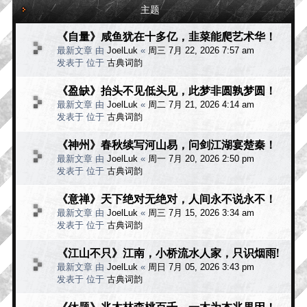
主题
《自量》咸鱼犹在十多亿，韭菜能爬艺术华！
最新文章 由
JoelLuk
«
周三 7月 22, 2026 7:57 am
发表于 位于
古典词韵
《盈缺》抬头不见低头见，此梦非圆孰梦圆！
最新文章 由
JoelLuk
«
周二 7月 21, 2026 4:14 am
发表于 位于
古典词韵
《神州》春秋续写河山易，问剑江湖宴楚秦！
最新文章 由
JoelLuk
«
周一 7月 20, 2026 2:50 pm
发表于 位于
古典词韵
《意禅》天下绝对无绝对，人间永不说永不！
最新文章 由
JoelLuk
«
周三 7月 15, 2026 3:34 am
发表于 位于
古典词韵
《江山不只》江南，小桥流水人家，只识烟雨!
最新文章 由
JoelLuk
«
周日 7月 05, 2026 3:43 pm
发表于 位于
古典词韵
《休题》兆木林森桃百千，一木为本兆果因！