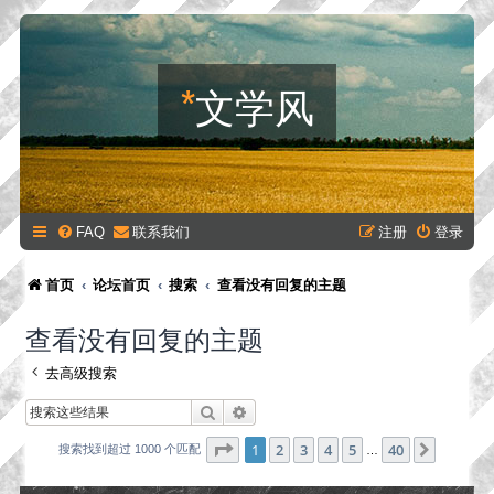
*
文学风
FAQ
联系我们
注册
登录
首页
论坛首页
搜索
查看没有回复的主题
查看没有回复的主题
去高级搜索
搜索
高级搜索
分页：
1
/
40
1
2
3
4
5
40
下一页
搜索找到超过 1000 个匹配
…