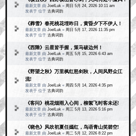
最新文章 由
JoelLuk
«
周日 5月 24, 2026 10:11 am
发表于 位于
古典词韵
《葬雪》春死桃花埋昨日，黄昏夕下不伊人！
最新文章 由
JoelLuk
«
周日 5月 17, 2026 11:35 pm
发表于 位于
古典词韵
《西陲》云星皆手握，策马破边州！
最新文章 由
JoelLuk
«
周五 5月 15, 2026 6:43 am
发表于 位于
古典词韵
《野望之秋》万里枫红怒剑秋，人间风野众江
流!
最新文章 由
JoelLuk
«
周四 5月 14, 2026 4:35 pm
发表于 位于
古典词韵
《客问》桃花烟雨入心间，柳絮飞时客未还!
最新文章 由
JoelLuk
«
周三 5月 13, 2026 5:16 pm
发表于 位于
古典词韵
《晓色》风吹初夏任嫣红，鸟语青山笑碧空!
最新文章 由
JoelLuk
«
周二 5月 12, 2026 8:22 pm