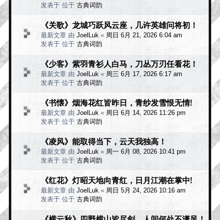
发表于 位于
古典词韵
《关歌》龙城巧跃风云座，几许英雄问将初！
最新文章 由
JoelLuk
«
周日 6月 21, 2026 6:04 am
发表于 位于
古典词韵
《少客》紫羽青衫人白马，刀丛万刃任看花！
最新文章 由
JoelLuk
«
周三 6月 17, 2026 6:17 am
发表于 位于
古典词韵
《书懐》烟海花红皆昨日，青纱发雪恨无情!
最新文章 由
JoelLuk
«
周日 6月 14, 2026 11:26 pm
发表于 位于
古典词韵
《凌风》能取得当下，云天我独高！
最新文章 由
JoelLuk
«
周一 6月 08, 2026 10:41 pm
发表于 位于
古典词韵
《红花》灯昭天地向青红，日月江潮在掌中!
最新文章 由
JoelLuk
«
周日 5月 24, 2026 10:16 am
发表于 位于
古典词韵
《横云秋》四野横山皆尽剑，人间何处不潇风！