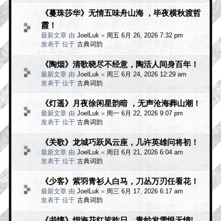
《蔓珠莎华》无情五味舟山海 ，毕夜横秋渡哲
霞！
最新文章 由
JoelLuk
«
周五 6月 26, 2026 7:32 pm
发表于 位于
古典词韵
《陶烟》清歌晓尽不经意，陶活人间身百年！
最新文章 由
JoelLuk
«
周三 6月 24, 2026 12:29 am
发表于 位于
古典词韵
《灯遥》月夜徐闲星韵暗 ，无声沧海葬山潮！
最新文章 由
JoelLuk
«
周一 6月 22, 2026 9:07 pm
发表于 位于
古典词韵
《关歌》龙城巧跃风云座，几许英雄问将初！
最新文章 由
JoelLuk
«
周日 6月 21, 2026 6:04 am
发表于 位于
古典词韵
《少客》紫羽青衫人白马，刀丛万刃任看花！
最新文章 由
JoelLuk
«
周三 6月 17, 2026 6:17 am
发表于 位于
古典词韵
《书懐》烟海花红皆昨日，青纱发雪恨无情!