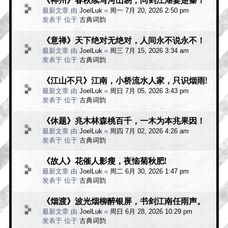
最新文章 由
JoelLuk
«
周一 7月 20, 2026 2:50 pm
发表于 位于
古典词韵
《意禅》天下绝对无绝对，人间永不说永不！
最新文章 由
JoelLuk
«
周三 7月 15, 2026 3:34 am
发表于 位于
古典词韵
《江山不只》江南，小桥流水人家，只识烟雨!
最新文章 由
JoelLuk
«
周日 7月 05, 2026 3:43 pm
发表于 位于
古典词韵
《休题》兆木林森桃百千，一木为本兆果因！
最新文章 由
JoelLuk
«
周四 7月 02, 2026 4:26 am
发表于 位于
古典词韵
《故人》花催人影瘦，夜恼菊秋肥!
最新文章 由
JoelLuk
«
周二 6月 30, 2026 1:47 pm
发表于 位于
古典词韵
《烟渡》波光烟柳醉银屏，书剑江南任雨声。
最新文章 由
JoelLuk
«
周日 6月 28, 2026 10:29 pm
发表于 位于
古典词韵