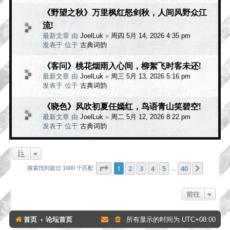
《野望之秋》万里枫红怒剑秋，人间风野众江
流!
最新文章 由
JoelLuk
«
周四 5月 14, 2026 4:35 pm
发表于 位于
古典词韵
《客问》桃花烟雨入心间，柳絮飞时客未还!
最新文章 由
JoelLuk
«
周三 5月 13, 2026 5:16 pm
发表于 位于
古典词韵
《晓色》风吹初夏任嫣红，鸟语青山笑碧空!
最新文章 由
JoelLuk
«
周二 5月 12, 2026 8:22 pm
发表于 位于
古典词韵
分页：
1
/
40
1
2
3
4
5
40
下一页
搜索找到超过 1000 个匹配
…
前往
首页
论坛首页
所有显示的时间为
UTC+08:00