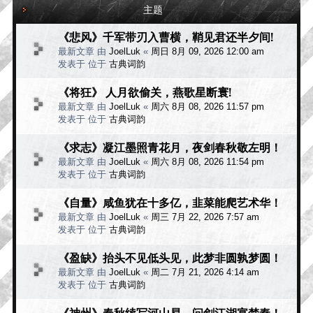
主题
《悲风》千军带刃入曹横，鞘见君还半夕间!
最新文章 由
JoelLuk
«
周日 8月 09, 2026 12:00 am
发表于 位于
古典词韵
《将狂》 人月欲偷关，燕歌星断寰!
最新文章 由
JoelLuk
«
周六 8月 08, 2026 11:57 pm
发表于 位于
古典词韵
《求志》凝江墨照青花月，夜剑春秋敬左明！
最新文章 由
JoelLuk
«
周六 8月 08, 2026 11:54 pm
发表于 位于
古典词韵
《自量》咸鱼犹在十多亿，韭菜能爬艺术华！
最新文章 由
JoelLuk
«
周三 7月 22, 2026 7:57 am
发表于 位于
古典词韵
《盈缺》抬头不见低头见，此梦非圆孰梦圆！
最新文章 由
JoelLuk
«
周二 7月 21, 2026 4:14 am
发表于 位于
古典词韵
《神州》春秋续写河山易，问剑江湖宴楚秦！