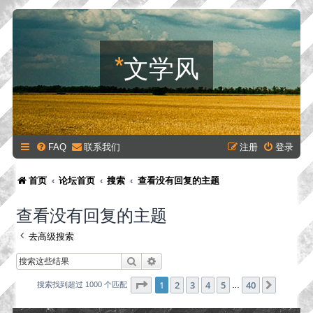
*
文学风
FAQ
联系我们
注册
登录
首页
论坛首页
搜索
查看没有回复的主题
查看没有回复的主题
去高级搜索
搜索
高级搜索
分页：
1
/
40
1
2
3
4
5
40
下一页
搜索找到超过 1000 个匹配
…