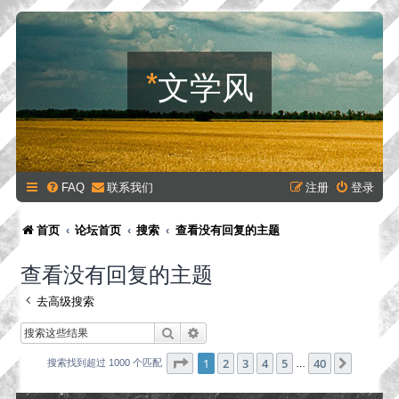
*
文学风
FAQ
联系我们
注册
登录
首页
论坛首页
搜索
查看没有回复的主题
查看没有回复的主题
去高级搜索
搜索
高级搜索
分页：
1
/
40
1
2
3
4
5
40
下一页
搜索找到超过 1000 个匹配
…