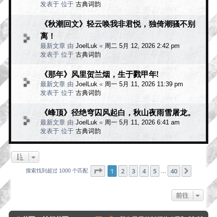
发表于 位于
古典词韵
《秋潮回文》轻云唤我非君悦，独倚潮骚不别
离！
最新文章 由
JoelLuk
«
周二 5月 12, 2026 2:42 pm
发表于 位于
古典词韵
《那年》风里贺兰烟，生于戮甲年!
最新文章 由
JoelLuk
«
周一 5月 11, 2026 11:39 pm
发表于 位于
古典词韵
《峰顶》径绝穹囚风起白，秋山夜雨雪屠龙。
最新文章 由
JoelLuk
«
周一 5月 11, 2026 6:41 am
发表于 位于
古典词韵
分页：
1
/
40
1
2
3
4
5
40
下一页
搜索找到超过 1000 个匹配
…
前往