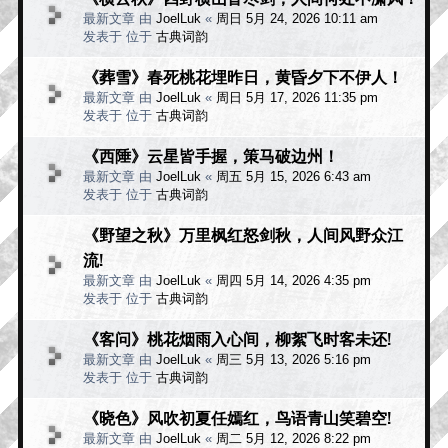
最新文章 由
JoelLuk
«
周日 5月 24, 2026 10:11 am
发表于 位于
古典词韵
《葬雪》春死桃花埋昨日，黄昏夕下不伊人！
最新文章 由
JoelLuk
«
周日 5月 17, 2026 11:35 pm
发表于 位于
古典词韵
《西陲》云星皆手握，策马破边州！
最新文章 由
JoelLuk
«
周五 5月 15, 2026 6:43 am
发表于 位于
古典词韵
《野望之秋》万里枫红怒剑秋，人间风野众江
流!
最新文章 由
JoelLuk
«
周四 5月 14, 2026 4:35 pm
发表于 位于
古典词韵
《客问》桃花烟雨入心间，柳絮飞时客未还!
最新文章 由
JoelLuk
«
周三 5月 13, 2026 5:16 pm
发表于 位于
古典词韵
《晓色》风吹初夏任嫣红，鸟语青山笑碧空!
最新文章 由
JoelLuk
«
周二 5月 12, 2026 8:22 pm