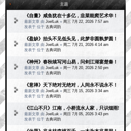
主题
《自量》咸鱼犹在十多亿，韭菜能爬艺术华！
最新文章 由
JoelLuk
«
周三 7月 22, 2026 7:57 am
发表于 位于
古典词韵
《盈缺》抬头不见低头见，此梦非圆孰梦圆！
最新文章 由
JoelLuk
«
周二 7月 21, 2026 4:14 am
发表于 位于
古典词韵
《神州》春秋续写河山易，问剑江湖宴楚秦！
最新文章 由
JoelLuk
«
周一 7月 20, 2026 2:50 pm
发表于 位于
古典词韵
《意禅》天下绝对无绝对，人间永不说永不！
最新文章 由
JoelLuk
«
周三 7月 15, 2026 3:34 am
发表于 位于
古典词韵
《江山不只》江南，小桥流水人家，只识烟雨!
最新文章 由
JoelLuk
«
周日 7月 05, 2026 3:43 pm
发表于 位于
古典词韵
《休题》兆木林森桃百千，一木为本兆果因！