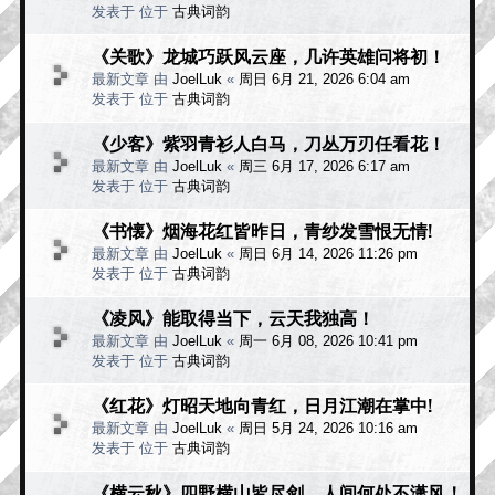
发表于 位于
古典词韵
《关歌》龙城巧跃风云座，几许英雄问将初！
最新文章 由
JoelLuk
«
周日 6月 21, 2026 6:04 am
发表于 位于
古典词韵
《少客》紫羽青衫人白马，刀丛万刃任看花！
最新文章 由
JoelLuk
«
周三 6月 17, 2026 6:17 am
发表于 位于
古典词韵
《书懐》烟海花红皆昨日，青纱发雪恨无情!
最新文章 由
JoelLuk
«
周日 6月 14, 2026 11:26 pm
发表于 位于
古典词韵
《凌风》能取得当下，云天我独高！
最新文章 由
JoelLuk
«
周一 6月 08, 2026 10:41 pm
发表于 位于
古典词韵
《红花》灯昭天地向青红，日月江潮在掌中!
最新文章 由
JoelLuk
«
周日 5月 24, 2026 10:16 am
发表于 位于
古典词韵
《横云秋》四野横山皆尽剑，人间何处不潇风！