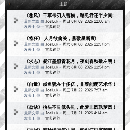
主题
《悲风》千军带刃入曹横，鞘见君还半夕间!
最新文章 由
JoelLuk
«
周日 8月 09, 2026 12:00 am
发表于 位于
古典词韵
《将狂》 人月欲偷关，燕歌星断寰!
最新文章 由
JoelLuk
«
周六 8月 08, 2026 11:57 pm
发表于 位于
古典词韵
《求志》凝江墨照青花月，夜剑春秋敬左明！
最新文章 由
JoelLuk
«
周六 8月 08, 2026 11:54 pm
发表于 位于
古典词韵
《自量》咸鱼犹在十多亿，韭菜能爬艺术华！
最新文章 由
JoelLuk
«
周三 7月 22, 2026 7:57 am
发表于 位于
古典词韵
《盈缺》抬头不见低头见，此梦非圆孰梦圆！
最新文章 由
JoelLuk
«
周二 7月 21, 2026 4:14 am
发表于 位于
古典词韵
《神州》春秋续写河山易，问剑江湖宴楚秦！