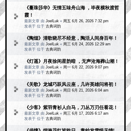
《蔓珠莎华》无情五味舟山海 ，毕夜横秋渡哲
霞！
最新文章 由
JoelLuk
«
周五 6月 26, 2026 7:32 pm
发表于 位于
古典词韵
《陶烟》清歌晓尽不经意，陶活人间身百年！
最新文章 由
JoelLuk
«
周三 6月 24, 2026 12:29 am
发表于 位于
古典词韵
《灯遥》月夜徐闲星韵暗 ，无声沧海葬山潮！
最新文章 由
JoelLuk
«
周一 6月 22, 2026 9:07 pm
发表于 位于
古典词韵
《关歌》龙城巧跃风云座，几许英雄问将初！
最新文章 由
JoelLuk
«
周日 6月 21, 2026 6:04 am
发表于 位于
古典词韵
《少客》紫羽青衫人白马，刀丛万刃任看花！
最新文章 由
JoelLuk
«
周三 6月 17, 2026 6:17 am
发表于 位于
古典词韵
《书懐》烟海花红皆昨日，青纱发雪恨无情!