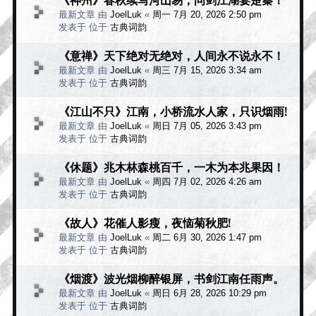
最新文章 由
JoelLuk
«
周一 7月 20, 2026 2:50 pm
发表于 位于
古典词韵
《意禅》天下绝对无绝对，人间永不说永不！
最新文章 由
JoelLuk
«
周三 7月 15, 2026 3:34 am
发表于 位于
古典词韵
《江山不只》江南，小桥流水人家，只识烟雨!
最新文章 由
JoelLuk
«
周日 7月 05, 2026 3:43 pm
发表于 位于
古典词韵
《休题》兆木林森桃百千，一木为本兆果因！
最新文章 由
JoelLuk
«
周四 7月 02, 2026 4:26 am
发表于 位于
古典词韵
《故人》花催人影瘦，夜恼菊秋肥!
最新文章 由
JoelLuk
«
周二 6月 30, 2026 1:47 pm
发表于 位于
古典词韵
《烟渡》波光烟柳醉银屏，书剑江南任雨声。
最新文章 由
JoelLuk
«
周日 6月 28, 2026 10:29 pm
发表于 位于
古典词韵