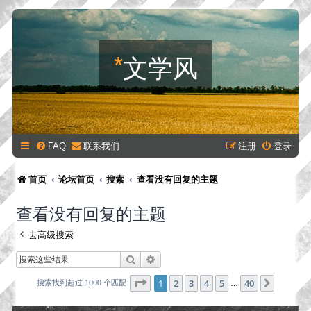
*
文学风
FAQ
联系我们
注册
登录
首页
论坛首页
搜索
查看没有回复的主题
查看没有回复的主题
去高级搜索
搜索
高级搜索
分页：
1
/
40
1
2
3
4
5
40
下一页
搜索找到超过 1000 个匹配
…