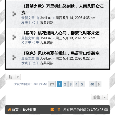
《野望之秋》万里枫红怒剑秋，人间风野众江
流!
最新文章 由
JoelLuk
«
周四 5月 14, 2026 4:35 pm
发表于 位于
古典词韵
《客问》桃花烟雨入心间，柳絮飞时客未还!
最新文章 由
JoelLuk
«
周三 5月 13, 2026 5:16 pm
发表于 位于
古典词韵
《晓色》风吹初夏任嫣红，鸟语青山笑碧空!
最新文章 由
JoelLuk
«
周二 5月 12, 2026 8:22 pm
发表于 位于
古典词韵
分页：
1
/
40
1
2
3
4
5
40
下一页
搜索找到超过 1000 个匹配
…
前往
首页
论坛首页
所有显示的时间为
UTC+08:00