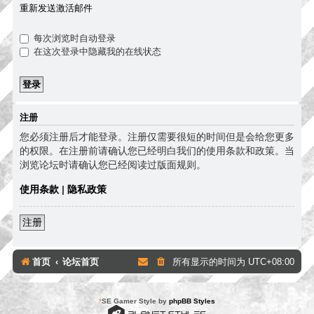
重新发送激活邮件
每次浏览时自动登录
在这次登录中隐藏我的在线状态
注册
您必须注册后才能登录。注册仅需要很短的时间但是会给您更多
的权限。在注册前请确认您已经明白我们的使用条款和政策。当
浏览论坛时请确认您已经阅读过版面规则。
使用条款
|
隐私政策
注册
首页
论坛首页
所有显示的时间为
UTC+08:00
*
SE Gamer Style by
phpBB Styles