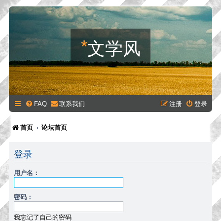
*
文学风
FAQ
联系我们
注册
登录
首页
论坛首页
登录
用户名：
密码：
我忘记了自己的密码