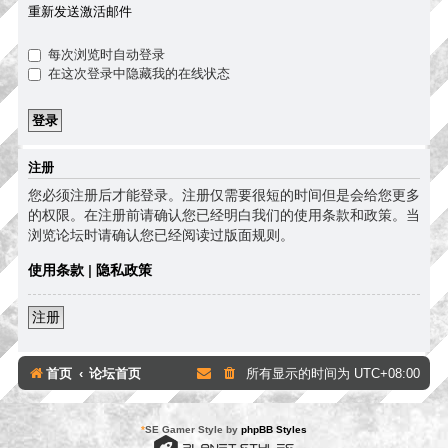
重新发送激活邮件
每次浏览时自动登录
在这次登录中隐藏我的在线状态
注册
您必须注册后才能登录。注册仅需要很短的时间但是会给您更多
的权限。在注册前请确认您已经明白我们的使用条款和政策。当
浏览论坛时请确认您已经阅读过版面规则。
使用条款
|
隐私政策
注册
首页
论坛首页
所有显示的时间为
UTC+08:00
*
SE Gamer Style by
phpBB Styles