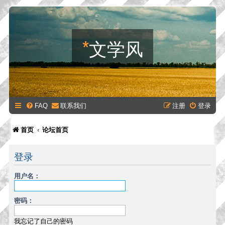
*
文学风
FAQ
联系我们
注册
登录
首页
论坛首页
登录
用户名：
密码：
我忘记了自己的密码