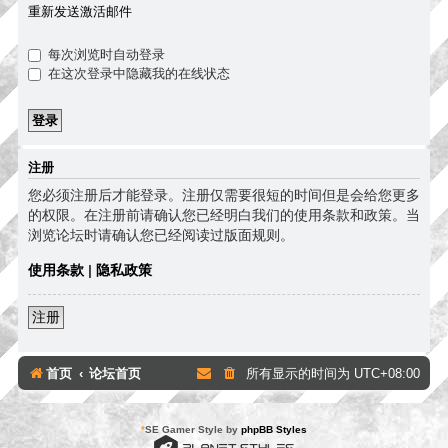
重新发送激活邮件
每次浏览时自动登录
在这次登录中隐藏我的在线状态
注册
您必须注册后才能登录。注册仅需要很短的时间但是会给您更多
的权限。在注册前请确认您已经明白我们的使用条款和政策。当
浏览论坛时请确认您已经阅读过版面规则。
使用条款
|
隐私政策
注册
首页
论坛首页
所有显示的时间为
UTC+08:00
*
SE Gamer Style by
phpBB Styles