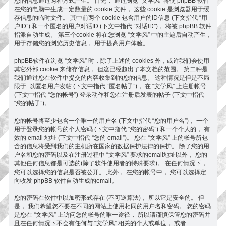
您的信息通过两种方式产生。 首先， 通过浏览 “文学风” 将使 phpBB 软件
在您的电脑中生成一定数量的 cookie 文件， 这些 cookie 是浏览器用于缓
存信息的临时文件。 其中前两个 cookie 包含用户的ID信息 (下文指代 “用
户ID”) 和一个匿名的用户对话ID (下文中指代 “对话ID”)， 将被 phpBB 软件
指派自动生成。 第三个cookie 将在您浏览 “文学风” 中的主题后自动产生，
用于存储您的浏览历史信息， 用于提高用户体验。
phpBB软件在浏览 “文学风” 时，除了上述的 cookies 外，或许我们会使用
其它外部 cookie 来储存信息， 但这已经超出了本文档的范围。 第二种是
我们通过您在软件中提交的内容收集到的您的信息。 这种情况是但是不局
限于: 以匿名用户发帖 (下文中指代 “匿名帖子”)， 在 “文学风” 上注册帐号
(下文中指代 “您的帐号”) 登录动作和您在注册后发表的帖子 (下文中指代
“您的帖子”)。
您的帐号将至少包含一个唯一的用户名 (下文中指代 “您的用户名”)， 一个
用于登录您的帐号的个人密码 (下文中指代 “您的密码”) 和一个个人的， 有
效的 email 地址 (下文中指代 “您的 email”)。 您在 “文学风” 上的帐号所包
含的信息将受到我们的主机所在国家的数据保护法律的保护。 除了您的用
户名和您的密码以及在注册过程中 “文学风” 要求的email地址以外， 您的
其他任何信息都是可选的(除了软件使用者的特殊要求)。 在任何情况下，
您可以选择您的信息是否被公开。 此外， 在您的帐号中， 您可以选择定
向收发 phpBB 软件自动生成的email。
您的密码在软件中以加密形式存在 (不可逆算法)， 所以它是安全的。 但
是， 我们希望您不要在不同的网站上使用相同的用户名和密码。 您的密码
是您在 “文学风” 上访问您的帐号的唯一途径， 所以请谨慎保管您的密码并
且在任何情况下不会有任何与 “文学风” 相关的个人或单位， 或者