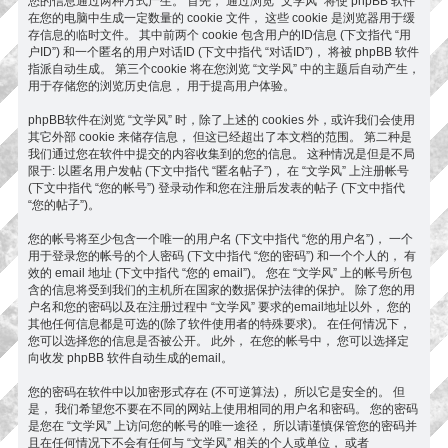
您的信息通过两种方式产生。 首先， 通过浏览 “文学风” 将使 phpBB 软件
在您的电脑中生成一定数量的 cookie 文件， 这些 cookie 是浏览器用于缓
存信息的临时文件。 其中前两个 cookie 包含用户的ID信息 (下文指代 “用
户ID”) 和一个匿名的用户对话ID (下文中指代 “对话ID”)， 将被 phpBB 软件
指派自动生成。 第三个cookie 将在您浏览 “文学风” 中的主题后自动产生，
用于存储您的浏览历史信息， 用于提高用户体验。
phpBB软件在浏览 “文学风” 时，除了上述的 cookies 外，或许我们会使用
其它外部 cookie 来储存信息， 但这已经超出了本文档的范围。 第二种是
我们通过您在软件中提交的内容收集到的您的信息。 这种情况是但是不局
限于: 以匿名用户发帖 (下文中指代 “匿名帖子”)， 在 “文学风” 上注册帐号
(下文中指代 “您的帐号”) 登录动作和您在注册后发表的帖子 (下文中指代
“您的帖子”)。
您的帐号将至少包含一个唯一的用户名 (下文中指代 “您的用户名”)， 一个
用于登录您的帐号的个人密码 (下文中指代 “您的密码”) 和一个个人的， 有
效的 email 地址 (下文中指代 “您的 email”)。 您在 “文学风” 上的帐号所包
含的信息将受到我们的主机所在国家的数据保护法律的保护。 除了您的用
户名和您的密码以及在注册过程中 “文学风” 要求的email地址以外， 您的
其他任何信息都是可选的(除了软件使用者的特殊要求)。 在任何情况下，
您可以选择您的信息是否被公开。 此外， 在您的帐号中， 您可以选择定
向收发 phpBB 软件自动生成的email。
您的密码在软件中以加密形式存在 (不可逆算法)， 所以它是安全的。 但
是， 我们希望您不要在不同的网站上使用相同的用户名和密码。 您的密码
是您在 “文学风” 上访问您的帐号的唯一途径， 所以请谨慎保管您的密码并
且在任何情况下不会有任何与 “文学风” 相关的个人或单位， 或者