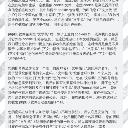
您的信息通过两种方式产生。 首先， 通过浏览 “文学风” 将使 phpBB 软件
在您的电脑中生成一定数量的 cookie 文件， 这些 cookie 是浏览器用于缓
存信息的临时文件。 其中前两个 cookie 包含用户的ID信息 (下文指代 “用
户ID”) 和一个匿名的用户对话ID (下文中指代 “对话ID”)， 将被 phpBB 软件
指派自动生成。 第三个cookie 将在您浏览 “文学风” 中的主题后自动产生，
用于存储您的浏览历史信息， 用于提高用户体验。
phpBB软件在浏览 “文学风” 时，除了上述的 cookies 外，或许我们会使用
其它外部 cookie 来储存信息， 但这已经超出了本文档的范围。 第二种是
我们通过您在软件中提交的内容收集到的您的信息。 这种情况是但是不局
限于: 以匿名用户发帖 (下文中指代 “匿名帖子”)， 在 “文学风” 上注册帐号
(下文中指代 “您的帐号”) 登录动作和您在注册后发表的帖子 (下文中指代
“您的帖子”)。
您的帐号将至少包含一个唯一的用户名 (下文中指代 “您的用户名”)， 一个
用于登录您的帐号的个人密码 (下文中指代 “您的密码”) 和一个个人的， 有
效的 email 地址 (下文中指代 “您的 email”)。 您在 “文学风” 上的帐号所包
含的信息将受到我们的主机所在国家的数据保护法律的保护。 除了您的用
户名和您的密码以及在注册过程中 “文学风” 要求的email地址以外， 您的
其他任何信息都是可选的(除了软件使用者的特殊要求)。 在任何情况下，
您可以选择您的信息是否被公开。 此外， 在您的帐号中， 您可以选择定
向收发 phpBB 软件自动生成的email。
您的密码在软件中以加密形式存在 (不可逆算法)， 所以它是安全的。 但
是， 我们希望您不要在不同的网站上使用相同的用户名和密码。 您的密码
是您在 “文学风” 上访问您的帐号的唯一途径， 所以请谨慎保管您的密码并
且在任何情况下不会有任何与 “文学风” 相关的个人或单位， 或者