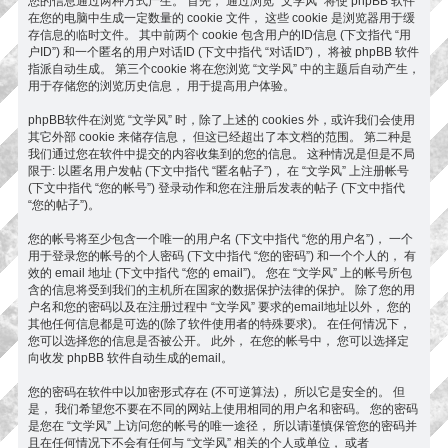
您的信息通过两种方式产生。 首先， 通过浏览 “文学风” 将使 phpBB 软件
在您的电脑中生成一定数量的 cookie 文件， 这些 cookie 是浏览器用于缓
存信息的临时文件。 其中前两个 cookie 包含用户的ID信息 (下文指代 “用
户ID”) 和一个匿名的用户对话ID (下文中指代 “对话ID”)， 将被 phpBB 软件
指派自动生成。 第三个cookie 将在您浏览 “文学风” 中的主题后自动产生，
用于存储您的浏览历史信息， 用于提高用户体验。
phpBB软件在浏览 “文学风” 时，除了上述的 cookies 外，或许我们会使用
其它外部 cookie 来储存信息， 但这已经超出了本文档的范围。 第二种是
我们通过您在软件中提交的内容收集到的您的信息。 这种情况是但是不局
限于: 以匿名用户发帖 (下文中指代 “匿名帖子”)， 在 “文学风” 上注册帐号
(下文中指代 “您的帐号”) 登录动作和您在注册后发表的帖子 (下文中指代
“您的帖子”)。
您的帐号将至少包含一个唯一的用户名 (下文中指代 “您的用户名”)， 一个
用于登录您的帐号的个人密码 (下文中指代 “您的密码”) 和一个个人的， 有
效的 email 地址 (下文中指代 “您的 email”)。 您在 “文学风” 上的帐号所包
含的信息将受到我们的主机所在国家的数据保护法律的保护。 除了您的用
户名和您的密码以及在注册过程中 “文学风” 要求的email地址以外， 您的
其他任何信息都是可选的(除了软件使用者的特殊要求)。 在任何情况下，
您可以选择您的信息是否被公开。 此外， 在您的帐号中， 您可以选择定
向收发 phpBB 软件自动生成的email。
您的密码在软件中以加密形式存在 (不可逆算法)， 所以它是安全的。 但
是， 我们希望您不要在不同的网站上使用相同的用户名和密码。 您的密码
是您在 “文学风” 上访问您的帐号的唯一途径， 所以请谨慎保管您的密码并
且在任何情况下不会有任何与 “文学风” 相关的个人或单位， 或者