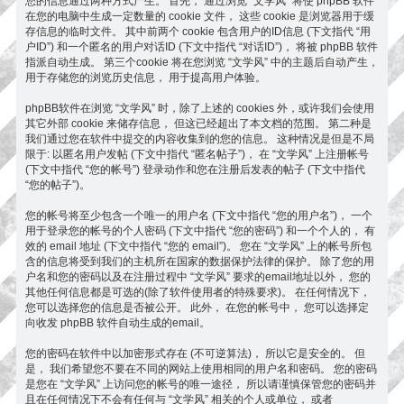
您的信息通过两种方式产生。 首先， 通过浏览 “文学风” 将使 phpBB 软件
在您的电脑中生成一定数量的 cookie 文件， 这些 cookie 是浏览器用于缓
存信息的临时文件。 其中前两个 cookie 包含用户的ID信息 (下文指代 “用
户ID”) 和一个匿名的用户对话ID (下文中指代 “对话ID”)， 将被 phpBB 软件
指派自动生成。 第三个cookie 将在您浏览 “文学风” 中的主题后自动产生，
用于存储您的浏览历史信息， 用于提高用户体验。
phpBB软件在浏览 “文学风” 时，除了上述的 cookies 外，或许我们会使用
其它外部 cookie 来储存信息， 但这已经超出了本文档的范围。 第二种是
我们通过您在软件中提交的内容收集到的您的信息。 这种情况是但是不局
限于: 以匿名用户发帖 (下文中指代 “匿名帖子”)， 在 “文学风” 上注册帐号
(下文中指代 “您的帐号”) 登录动作和您在注册后发表的帖子 (下文中指代
“您的帖子”)。
您的帐号将至少包含一个唯一的用户名 (下文中指代 “您的用户名”)， 一个
用于登录您的帐号的个人密码 (下文中指代 “您的密码”) 和一个个人的， 有
效的 email 地址 (下文中指代 “您的 email”)。 您在 “文学风” 上的帐号所包
含的信息将受到我们的主机所在国家的数据保护法律的保护。 除了您的用
户名和您的密码以及在注册过程中 “文学风” 要求的email地址以外， 您的
其他任何信息都是可选的(除了软件使用者的特殊要求)。 在任何情况下，
您可以选择您的信息是否被公开。 此外， 在您的帐号中， 您可以选择定
向收发 phpBB 软件自动生成的email。
您的密码在软件中以加密形式存在 (不可逆算法)， 所以它是安全的。 但
是， 我们希望您不要在不同的网站上使用相同的用户名和密码。 您的密码
是您在 “文学风” 上访问您的帐号的唯一途径， 所以请谨慎保管您的密码并
且在任何情况下不会有任何与 “文学风” 相关的个人或单位， 或者