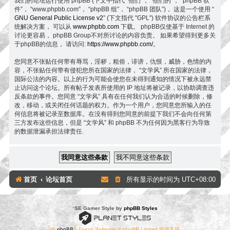
我们的论坛运行使用 phpBB (下文中指代 “他们”， “他们的”， “phpBB 软
件”， “www.phpbb.com”， “phpBB 组”， “phpBB 团队”)， 这是一个使用 “
GNU General Public License v2
” (下文指代 "GPL") 软件协议的公告栏系
统解决方案， 可以从
www.phpbb.com
下载。 phpBB仅使基于 Internet 的
讨论更容易， phpBB Group不对所讨论的内容负责。 如果希望得到更多关
于phpBB的信息， 请访问:
https://www.phpbb.com/
。
您同意不张贴任何带有辱骂，淫秽，粗俗，诽谤，仇恨，威胁，色情的内
容，不张贴任何带有侵犯您所在国家的法律， “文学风” 所在国家的法律，
国际公法的内容。以上的行为可能会使您在未得到通知的情况下被永远禁
止访问这个论坛。所有帖子发表所使用的 IP 地址将被记录，以协助调查违
反条款的事件。您同意 “文学风” 具有在任何我们认为合适的时候删除，修
改，移动，或关闭任何话题的权力。作为一个用户，您同意您所输入的任
何信息将被记录至数据库。在没有得到您同意的前提下我们不会向任何第
三方发布这些信息，但是 “文学风” 和 phpBB 不为任何因为黑客行为导致
的数据泄漏承担法律责任.
首页
论坛首页
所有显示的时间为
UTC+08:00
*
SE Gamer Style by
phpBB Styles
由
phpBB
® Forum Software © phpBB Limited 提供支持