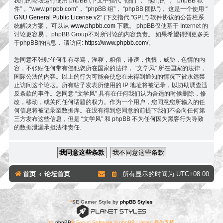
我们的论坛运行使用 phpBB (下文中指代 “他们”， “他们的”， “phpBB 软
件”， “www.phpbb.com”， “phpBB 组”， “phpBB 团队”)， 这是一个使用 “
GNU General Public License v2
” (下文指代 "GPL") 软件协议的公告栏系
统解决方案， 可以从
www.phpbb.com
下载。 phpBB仅使基于 Internet 的
讨论更容易， phpBB Group不对所讨论的内容负责。 如果希望得到更多关
于phpBB的信息， 请访问:
https://www.phpbb.com/
。
您同意不张贴任何带有辱骂，淫秽，粗俗，诽谤，仇恨，威胁，色情的内
容，不张贴任何带有侵犯您所在国家的法律， “文学风” 所在国家的法律，
国际公法的内容。以上的行为可能会使您在未得到通知的情况下被永远禁
止访问这个论坛。所有帖子发表所使用的 IP 地址将被记录，以协助调查违
反条款的事件。您同意 “文学风” 具有在任何我们认为合适的时候删除，修
改，移动，或关闭任何话题的权力。作为一个用户，您同意您所输入的任
何信息将被记录至数据库。在没有得到您同意的前提下我们不会向任何第
三方发布这些信息，但是 “文学风” 和 phpBB 不为任何因为黑客行为导致
的数据泄漏承担法律责任.
首页
论坛首页
所有显示的时间为
UTC+08:00
*
SE Gamer Style by
phpBB Styles
由
phpBB
® Forum Software © phpBB Limited 提供支持