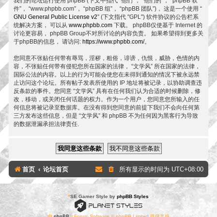
我们的论坛运行使用 phpBB (下文中指代 “他们”， “他们的”， “phpBB 软
件”， “www.phpbb.com”， “phpBB 组”， “phpBB 团队”)， 这是一个使用 “
GNU General Public License v2
” (下文指代 "GPL") 软件协议的公告栏系
统解决方案， 可以从
www.phpbb.com
下载。 phpBB仅使基于 Internet 的
讨论更容易， phpBB Group不对所讨论的内容负责。 如果希望得到更多关
于phpBB的信息， 请访问:
https://www.phpbb.com/
。
您同意不张贴任何带有辱骂，淫秽，粗俗，诽谤，仇恨，威胁，色情的内
容，不张贴任何带有侵犯您所在国家的法律， “文学风” 所在国家的法律，
国际公法的内容。以上的行为可能会使您在未得到通知的情况下被永远禁
止访问这个论坛。所有帖子发表所使用的 IP 地址将被记录，以协助调查违
反条款的事件。您同意 “文学风” 具有在任何我们认为合适的时候删除，修
改，移动，或关闭任何话题的权力。作为一个用户，您同意您所输入的任
何信息将被记录至数据库。在没有得到您同意的前提下我们不会向任何第
三方发布这些信息，但是 “文学风” 和 phpBB 不为任何因为黑客行为导致
的数据泄漏承担法律责任.
首页
论坛首页
所有显示的时间为
UTC+08:00
*
SE Gamer Style by
phpBB Styles
由
phpBB
® Forum Software © phpBB Limited 提供支持