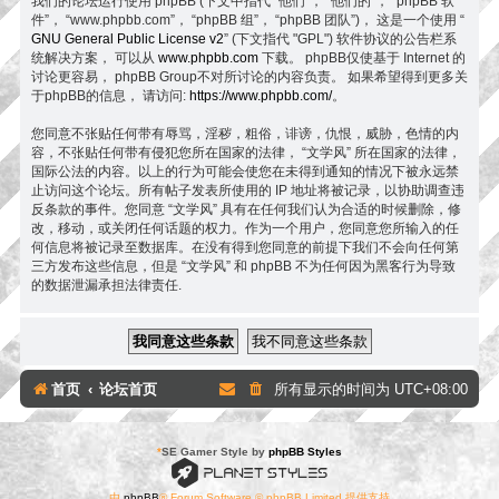
我们的论坛运行使用 phpBB (下文中指代 “他们”， “他们的”， “phpBB 软
件”， “www.phpbb.com”， “phpBB 组”， “phpBB 团队”)， 这是一个使用 “
GNU General Public License v2
” (下文指代 "GPL") 软件协议的公告栏系
统解决方案， 可以从
www.phpbb.com
下载。 phpBB仅使基于 Internet 的
讨论更容易， phpBB Group不对所讨论的内容负责。 如果希望得到更多关
于phpBB的信息， 请访问:
https://www.phpbb.com/
。
您同意不张贴任何带有辱骂，淫秽，粗俗，诽谤，仇恨，威胁，色情的内
容，不张贴任何带有侵犯您所在国家的法律， “文学风” 所在国家的法律，
国际公法的内容。以上的行为可能会使您在未得到通知的情况下被永远禁
止访问这个论坛。所有帖子发表所使用的 IP 地址将被记录，以协助调查违
反条款的事件。您同意 “文学风” 具有在任何我们认为合适的时候删除，修
改，移动，或关闭任何话题的权力。作为一个用户，您同意您所输入的任
何信息将被记录至数据库。在没有得到您同意的前提下我们不会向任何第
三方发布这些信息，但是 “文学风” 和 phpBB 不为任何因为黑客行为导致
的数据泄漏承担法律责任.
首页
论坛首页
所有显示的时间为
UTC+08:00
*
SE Gamer Style by
phpBB Styles
由
phpBB
® Forum Software © phpBB Limited 提供支持