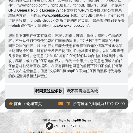
我们的论坛运行使用 phpBB (下文中指代 “他们”， “他们的”， “phpBB 软
件”， “www.phpbb.com”， “phpBB 组”， “phpBB 团队”)， 这是一个使用 “
GNU General Public License v2
” (下文指代 "GPL") 软件协议的公告栏系
统解决方案， 可以从
www.phpbb.com
下载。 phpBB仅使基于 Internet 的
讨论更容易， phpBB Group不对所讨论的内容负责。 如果希望得到更多关
于phpBB的信息， 请访问:
https://www.phpbb.com/
。
您同意不张贴任何带有辱骂，淫秽，粗俗，诽谤，仇恨，威胁，色情的内
容，不张贴任何带有侵犯您所在国家的法律， “文学风” 所在国家的法律，
国际公法的内容。以上的行为可能会使您在未得到通知的情况下被永远禁
止访问这个论坛。所有帖子发表所使用的 IP 地址将被记录，以协助调查违
反条款的事件。您同意 “文学风” 具有在任何我们认为合适的时候删除，修
改，移动，或关闭任何话题的权力。作为一个用户，您同意您所输入的任
何信息将被记录至数据库。在没有得到您同意的前提下我们不会向任何第
三方发布这些信息，但是 “文学风” 和 phpBB 不为任何因为黑客行为导致
的数据泄漏承担法律责任.
首页
论坛首页
所有显示的时间为
UTC+08:00
*
SE Gamer Style by
phpBB Styles
由
phpBB
® Forum Software © phpBB Limited 提供支持