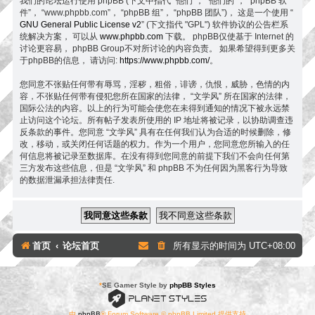
我们的论坛运行使用 phpBB (下文中指代 “他们”， “他们的”， “phpBB 软
件”， “www.phpbb.com”， “phpBB 组”， “phpBB 团队”)， 这是一个使用 “
GNU General Public License v2
” (下文指代 "GPL") 软件协议的公告栏系
统解决方案， 可以从
www.phpbb.com
下载。 phpBB仅使基于 Internet 的
讨论更容易， phpBB Group不对所讨论的内容负责。 如果希望得到更多关
于phpBB的信息， 请访问:
https://www.phpbb.com/
。
您同意不张贴任何带有辱骂，淫秽，粗俗，诽谤，仇恨，威胁，色情的内
容，不张贴任何带有侵犯您所在国家的法律， “文学风” 所在国家的法律，
国际公法的内容。以上的行为可能会使您在未得到通知的情况下被永远禁
止访问这个论坛。所有帖子发表所使用的 IP 地址将被记录，以协助调查违
反条款的事件。您同意 “文学风” 具有在任何我们认为合适的时候删除，修
改，移动，或关闭任何话题的权力。作为一个用户，您同意您所输入的任
何信息将被记录至数据库。在没有得到您同意的前提下我们不会向任何第
三方发布这些信息，但是 “文学风” 和 phpBB 不为任何因为黑客行为导致
的数据泄漏承担法律责任.
首页
论坛首页
所有显示的时间为
UTC+08:00
*
SE Gamer Style by
phpBB Styles
由
phpBB
® Forum Software © phpBB Limited 提供支持