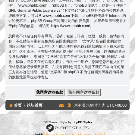
我们的论坛运行使用 phpBB (下文中指代 “他们”， “他们的”， “phpBB 软
件”， “www.phpbb.com”， “phpBB 组”， “phpBB 团队”)， 这是一个使用 “
GNU General Public License v2
” (下文指代 "GPL") 软件协议的公告栏系
统解决方案， 可以从
www.phpbb.com
下载。 phpBB仅使基于 Internet 的
讨论更容易， phpBB Group不对所讨论的内容负责。 如果希望得到更多关
于phpBB的信息， 请访问:
https://www.phpbb.com/
。
您同意不张贴任何带有辱骂，淫秽，粗俗，诽谤，仇恨，威胁，色情的内
容，不张贴任何带有侵犯您所在国家的法律， “文学风” 所在国家的法律，
国际公法的内容。以上的行为可能会使您在未得到通知的情况下被永远禁
止访问这个论坛。所有帖子发表所使用的 IP 地址将被记录，以协助调查违
反条款的事件。您同意 “文学风” 具有在任何我们认为合适的时候删除，修
改，移动，或关闭任何话题的权力。作为一个用户，您同意您所输入的任
何信息将被记录至数据库。在没有得到您同意的前提下我们不会向任何第
三方发布这些信息，但是 “文学风” 和 phpBB 不为任何因为黑客行为导致
的数据泄漏承担法律责任.
首页
论坛首页
所有显示的时间为
UTC+08:00
*
SE Gamer Style by
phpBB Styles
由
phpBB
® Forum Software © phpBB Limited 提供支持