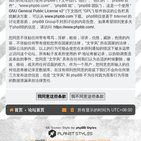
我们的论坛运行使用 phpBB (下文中指代 “他们”， “他们的”， “phpBB 软
件”， “www.phpbb.com”， “phpBB 组”， “phpBB 团队”)， 这是一个使用 “
GNU General Public License v2
” (下文指代 "GPL") 软件协议的公告栏系
统解决方案， 可以从
www.phpbb.com
下载。 phpBB仅使基于 Internet 的
讨论更容易， phpBB Group不对所讨论的内容负责。 如果希望得到更多关
于phpBB的信息， 请访问:
https://www.phpbb.com/
。
您同意不张贴任何带有辱骂，淫秽，粗俗，诽谤，仇恨，威胁，色情的内
容，不张贴任何带有侵犯您所在国家的法律， “文学风” 所在国家的法律，
国际公法的内容。以上的行为可能会使您在未得到通知的情况下被永远禁
止访问这个论坛。所有帖子发表所使用的 IP 地址将被记录，以协助调查违
反条款的事件。您同意 “文学风” 具有在任何我们认为合适的时候删除，修
改，移动，或关闭任何话题的权力。作为一个用户，您同意您所输入的任
何信息将被记录至数据库。在没有得到您同意的前提下我们不会向任何第
三方发布这些信息，但是 “文学风” 和 phpBB 不为任何因为黑客行为导致
的数据泄漏承担法律责任.
首页
论坛首页
所有显示的时间为
UTC+08:00
*
SE Gamer Style by
phpBB Styles
由
phpBB
® Forum Software © phpBB Limited 提供支持