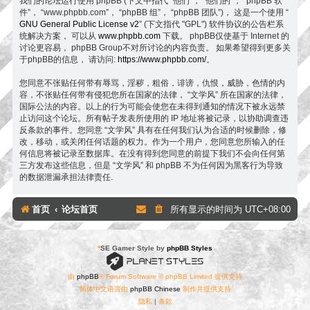
我们的论坛运行使用 phpBB (下文中指代 “他们”， “他们的”， “phpBB 软
件”， “www.phpbb.com”， “phpBB 组”， “phpBB 团队”)， 这是一个使用 “
GNU General Public License v2
” (下文指代 "GPL") 软件协议的公告栏系
统解决方案， 可以从
www.phpbb.com
下载。 phpBB仅使基于 Internet 的
讨论更容易， phpBB Group不对所讨论的内容负责。 如果希望得到更多关
于phpBB的信息， 请访问:
https://www.phpbb.com/
。
您同意不张贴任何带有辱骂，淫秽，粗俗，诽谤，仇恨，威胁，色情的内
容，不张贴任何带有侵犯您所在国家的法律， “文学风” 所在国家的法律，
国际公法的内容。以上的行为可能会使您在未得到通知的情况下被永远禁
止访问这个论坛。所有帖子发表所使用的 IP 地址将被记录，以协助调查违
反条款的事件。您同意 “文学风” 具有在任何我们认为合适的时候删除，修
改，移动，或关闭任何话题的权力。作为一个用户，您同意您所输入的任
何信息将被记录至数据库。在没有得到您同意的前提下我们不会向任何第
三方发布这些信息，但是 “文学风” 和 phpBB 不为任何因为黑客行为导致
的数据泄漏承担法律责任.
首页
论坛首页
所有显示的时间为
UTC+08:00
*
SE Gamer Style by
phpBB Styles
由
phpBB
® Forum Software © phpBB Limited 提供支持
简体中文语言由
phpBB Chinese
制作并提供支持
隐私
|
条款