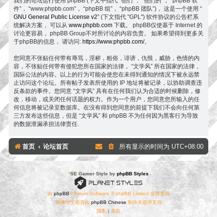
我们的论坛运行使用 phpBB (下文中指代 “他们”， “他们的”， “phpBB 软
件”， “www.phpbb.com”， “phpBB 组”， “phpBB 团队”)， 这是一个使用 “
GNU General Public License v2
” (下文指代 "GPL") 软件协议的公告栏系
统解决方案， 可以从
www.phpbb.com
下载。 phpBB仅使基于 Internet 的
讨论更容易， phpBB Group不对所讨论的内容负责。 如果希望得到更多关
于phpBB的信息， 请访问:
https://www.phpbb.com/
。
您同意不张贴任何带有辱骂，淫秽，粗俗，诽谤，仇恨，威胁，色情的内
容，不张贴任何带有侵犯您所在国家的法律， “文学风” 所在国家的法律，
国际公法的内容。以上的行为可能会使您在未得到通知的情况下被永远禁
止访问这个论坛。所有帖子发表所使用的 IP 地址将被记录，以协助调查违
反条款的事件。您同意 “文学风” 具有在任何我们认为合适的时候删除，修
改，移动，或关闭任何话题的权力。作为一个用户，您同意您所输入的任
何信息将被记录至数据库。在没有得到您同意的前提下我们不会向任何第
三方发布这些信息，但是 “文学风” 和 phpBB 不为任何因为黑客行为导致
的数据泄漏承担法律责任.
首页
论坛首页
所有显示的时间为
UTC+08:00
*
SE Gamer Style by
phpBB Styles
由
phpBB
® Forum Software © phpBB Limited 提供支持
简体中文语言由
phpBB Chinese
制作并提供支持
隐私
|
条款