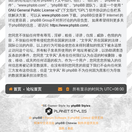
我们的论坛运行使用 phpBB (下文中指代 “他们”， “他们的”， “phpBB 软
件”， “www.phpbb.com”， “phpBB 组”， “phpBB 团队”)， 这是一个使用 “
GNU General Public License v2
” (下文指代 "GPL") 软件协议的公告栏系
统解决方案， 可以从
www.phpbb.com
下载。 phpBB仅使基于 Internet 的
讨论更容易， phpBB Group不对所讨论的内容负责。 如果希望得到更多关
于phpBB的信息， 请访问:
https://www.phpbb.com/
。
您同意不张贴任何带有辱骂，淫秽，粗俗，诽谤，仇恨，威胁，色情的内
容，不张贴任何带有侵犯您所在国家的法律， “文学风” 所在国家的法律，
国际公法的内容。以上的行为可能会使您在未得到通知的情况下被永远禁
止访问这个论坛。所有帖子发表所使用的 IP 地址将被记录，以协助调查违
反条款的事件。您同意 “文学风” 具有在任何我们认为合适的时候删除，修
改，移动，或关闭任何话题的权力。作为一个用户，您同意您所输入的任
何信息将被记录至数据库。在没有得到您同意的前提下我们不会向任何第
三方发布这些信息，但是 “文学风” 和 phpBB 不为任何因为黑客行为导致
的数据泄漏承担法律责任.
首页
论坛首页
所有显示的时间为
UTC+08:00
*
SE Gamer Style by
phpBB Styles
由
phpBB
® Forum Software © phpBB Limited 提供支持
简体中文语言由
phpBB Chinese
制作并提供支持
隐私
|
条款