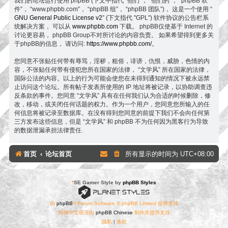
我们的论坛运行使用 phpBB (下文中指代 “他们”， “他们的”， “phpBB 软
件”， “www.phpbb.com”， “phpBB 组”， “phpBB 团队”)， 这是一个使用 “
GNU General Public License v2
” (下文指代 "GPL") 软件协议的公告栏系
统解决方案， 可以从
www.phpbb.com
下载。 phpBB仅使基于 Internet 的
讨论更容易， phpBB Group不对所讨论的内容负责。 如果希望得到更多关
于phpBB的信息， 请访问:
https://www.phpbb.com/
。
您同意不张贴任何带有辱骂，淫秽，粗俗，诽谤，仇恨，威胁，色情的内
容，不张贴任何带有侵犯您所在国家的法律， “文学风” 所在国家的法律，
国际公法的内容。以上的行为可能会使您在未得到通知的情况下被永远禁
止访问这个论坛。所有帖子发表所使用的 IP 地址将被记录，以协助调查违
反条款的事件。您同意 “文学风” 具有在任何我们认为合适的时候删除，修
改，移动，或关闭任何话题的权力。作为一个用户，您同意您所输入的任
何信息将被记录至数据库。在没有得到您同意的前提下我们不会向任何第
三方发布这些信息，但是 “文学风” 和 phpBB 不为任何因为黑客行为导致
的数据泄漏承担法律责任.
首页
论坛首页
所有显示的时间为
UTC+08:00
*
SE Gamer Style by
phpBB Styles
由
phpBB
® Forum Software © phpBB Limited 提供支持
简体中文语言由
phpBB Chinese
制作并提供支持
隐私
|
条款