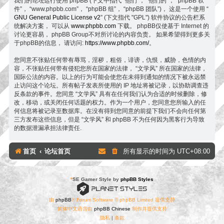
我们的论坛运行使用 phpBB (下文中指代 “他们”， “他们的”， “phpBB 软
件”， “www.phpbb.com”， “phpBB 组”， “phpBB 团队”)， 这是一个使用 “
GNU General Public License v2
” (下文指代 "GPL") 软件协议的公告栏系
统解决方案， 可以从
www.phpbb.com
下载。 phpBB仅使基于 Internet 的
讨论更容易， phpBB Group不对所讨论的内容负责。 如果希望得到更多关
于phpBB的信息， 请访问:
https://www.phpbb.com/
。
您同意不张贴任何带有辱骂，淫秽，粗俗，诽谤，仇恨，威胁，色情的内
容，不张贴任何带有侵犯您所在国家的法律， “文学风” 所在国家的法律，
国际公法的内容。以上的行为可能会使您在未得到通知的情况下被永远禁
止访问这个论坛。所有帖子发表所使用的 IP 地址将被记录，以协助调查违
反条款的事件。您同意 “文学风” 具有在任何我们认为合适的时候删除，修
改，移动，或关闭任何话题的权力。作为一个用户，您同意您所输入的任
何信息将被记录至数据库。在没有得到您同意的前提下我们不会向任何第
三方发布这些信息，但是 “文学风” 和 phpBB 不为任何因为黑客行为导致
的数据泄漏承担法律责任.
首页
论坛首页
所有显示的时间为
UTC+08:00
*
SE Gamer Style by
phpBB Styles
由
phpBB
® Forum Software © phpBB Limited 提供支持
简体中文语言由
phpBB Chinese
制作并提供支持
隐私
|
条款